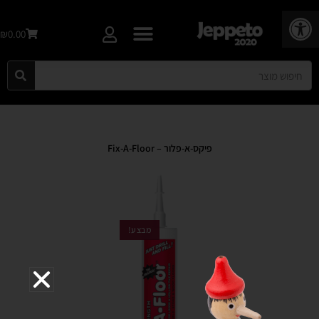
פתח סרגל נגישות
₪0.00
פיקס-א-פלור – Fix-A-Floor
מבצע!