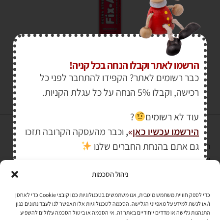
₪
81.00
₪
88.00
הרשמו לאתר וקבלו הנחה בכל קניה!
כבר רשומים לאתר? הקפידו להתחבר לפני כל
רכישה, וקבלו 5% הנחה על כל עגלת הקניות.
עוד לא רשומים
?
הירשמו עכשיו כאן
»
,
וכבר מהעסקה הקרובה תזכו
גם אתם בהנחת החברים שלנו
הרכישה באתר באמצעות כרטיס אשראי מאובטחת במפתח הצפנה EV SSL
והעומד בתקן אבטחה PCI DSS Level-1
ניהול הסכמות
לתקנון האתר
»
כדי לספק חוויית משתמש מיטבית, אנו משתמשים בטכנולוגיות כמו קובצי Cookie כדי לאחסן
ו/או לגשת למידע על מאפייני הגלישה. הסכמה לטכנולוגיות אלו תאפשר לנו לעבד נתונים כגון
התנהגות גלישה או מדדים ייחודיים באתר זה. אי הסכמה או ביטול הסכמה עלולים להשפיע