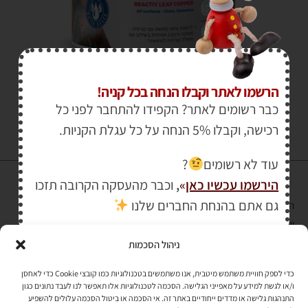
₪
590.00
–
₪
169.00
הרשמו לאתר וקבלו הנחה בכל קניה!
כבר רשומים לאתר? הקפידו להתחבר לפני כל
רכישה, וקבלו 5% הנחה על כל עגלת הקניות.
עוד לא רשומים
?
הירשמו עכשיו כאן
»
,
וכבר מהעסקה הקרובה תזכו
גם אתם בהנחת החברים שלנו
הרכישה באתר באמצעות כרטיס אשראי מאובטחת במפתח הצפנה EV SSL
והעומד בתקן אבטחה PCI DSS Level-1
ניהול הסכמות
לתקנון האתר
»
כדי לספק חוויית משתמש מיטבית, אנו משתמשים בטכנולוגיות כמו קובצי Cookie כדי לאחסן
ו/או לגשת למידע על מאפייני הגלישה. הסכמה לטכנולוגיות אלו תאפשר לנו לעבד נתונים כגון
התנהגות גלישה או מדדים ייחודיים באתר זה. אי הסכמה או ביטול הסכמה עלולים להשפיע