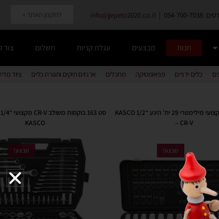
לתקנון האתר »
054-700-7038 |
info@jepeto2020.co.il
חנות
מבצעים
עגלת קניות
תשלום
צור 
ים
כלים ידניים
פניאומטיקה
מתכלים
ארגזים תיקים וחגורת כלים
ציוד מדי
סט בוקסות מקצועי מילימטרי 29 יח' הינע “1/2 KASCO
KASCO
– CR-V
מבצע!
מבצע!