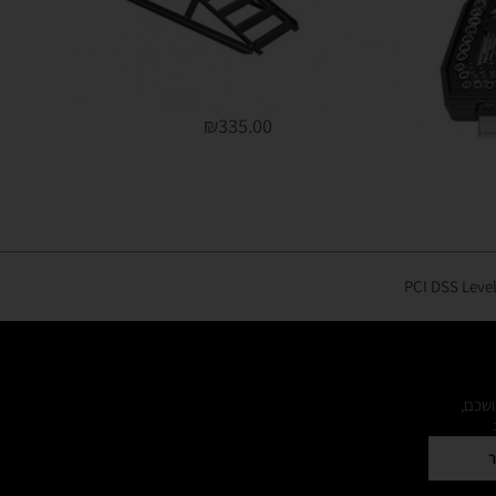
₪
335.00
ושכם,
ר