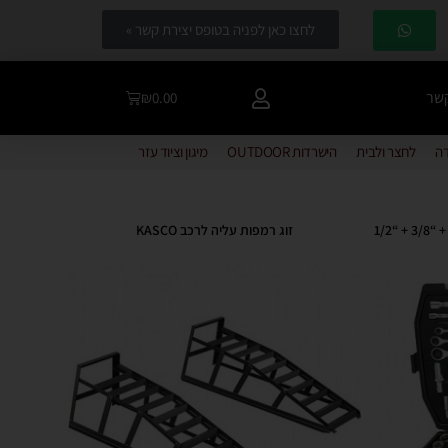
לחצו כאן לפניה בטופס יצירת קשר »
קשר
₪
0.00
דה
לחצר ולבית
הישרדות OUTDOOR
מיגון וציוד עזר
סט 163 בוקסות משולב CR-V מקצועי “1/4 + “3/8 + “1/2
זוג רמפות עליה לרכב KASCO