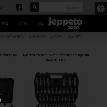
פתח סרגל נגישות
לפרטים: 
בית
אודות
בלוג
עולם הצבע
עולם הרכב
דבקים ואיטום
כלים חשמליים/נטענ
סט בוקסות מקצועי מילימטרי 52 יח' משולב הינע “1/4
KASCO – CR-V