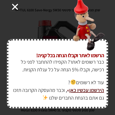
שמן מנוע מקצועי חצי סינטטי MOTUL 6100 Save-Nergy 5W30
מבצע!
הרשמו לאתר וקבלו הנחה בכל קניה!
כבר רשומים לאתר? הקפידו להתחבר לפני כל
רכישה, וקבלו 5% הנחה על כל עגלת הקניות.
עוד לא רשומים
?
הירשמו עכשיו כאן
»
,
וכבר מהעסקה הקרובה תזכו
₪
120.00
גם אתם בהנחת החברים שלנו
₪
140.00
שמן מנוע סינטטי מקצועי Motul 8100 X-cess 5W40 5L