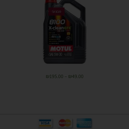
מבצע!
₪
195.00
–
₪
49.00