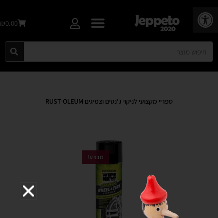
פתח סרגל נגישות
₪0.00
ספריי מקצועי לניקוי ג'נטים וצמיגים RUST-OLEUM
מבצע!