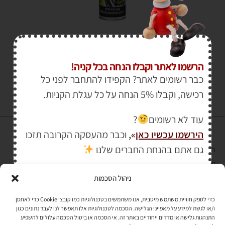
₪
33.00
₪
42.00
הרשמו לאתר וקבלו הנחה בכל קניה!
כבר רשומים לאתר? הקפידו להתחבר לפני כל
רכישה, וקבלו 5% הנחה על כל עגלת הקניות.
עוד לא רשומים
?
הירשמו עכשיו כאן
»
,
וכבר מהעסקה הקרובה תזכו
גם אתם בהנחת החברים שלנו
הרכישה באתר באמצעות כרטיס אשראי מאובטחת במפתח הצפנה EV SSL
והעומד בתקן אבטחה PCI DSS Level-1
ניהול הסכמות
לתקנון האתר
»
כדי לספק חוויית משתמש מיטבית, אנו משתמשים בטכנולוגיות כמו קובצי Cookie כדי לאחסן
ו/או לגשת למידע על מאפייני הגלישה. הסכמה לטכנולוגיות אלו תאפשר לנו לעבד נתונים כגון
התנהגות גלישה או מדדים ייחודיים באתר זה. אי הסכמה או ביטול הסכמה עלולים להשפיע