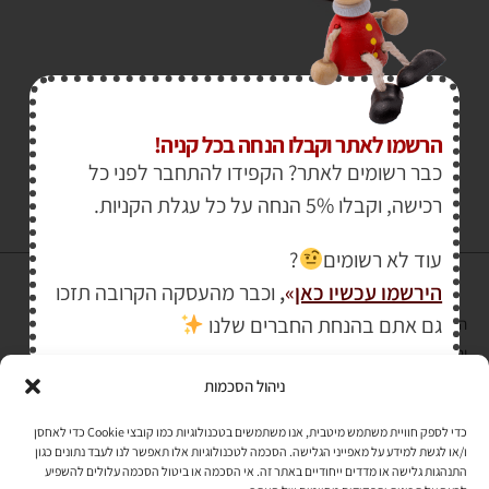
₪
190.00
₪
220.00
הרשמו לאתר וקבלו הנחה בכל קניה!
כבר רשומים לאתר? הקפידו להתחבר לפני כל
רכישה, וקבלו 5% הנחה על כל עגלת הקניות.
עוד לא רשומים
?
הירשמו עכשיו כאן
»
,
וכבר מהעסקה הקרובה תזכו
גם אתם בהנחת החברים שלנו
הרכישה באתר באמצעות כרטיס אשראי מאובטחת במפתח הצפנה EV SSL
והעומד בתקן אבטחה PCI DSS Level-1
ניהול הסכמות
לתקנון האתר
»
כדי לספק חוויית משתמש מיטבית, אנו משתמשים בטכנולוגיות כמו קובצי Cookie כדי לאחסן
ו/או לגשת למידע על מאפייני הגלישה. הסכמה לטכנולוגיות אלו תאפשר לנו לעבד נתונים כגון
התנהגות גלישה או מדדים ייחודיים באתר זה. אי הסכמה או ביטול הסכמה עלולים להשפיע