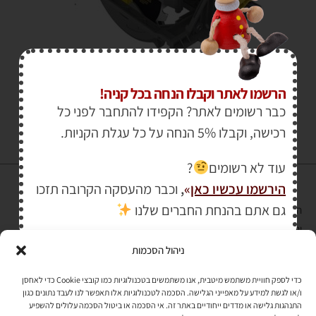
₪
545.00
הרשמו לאתר וקבלו הנחה בכל קניה!
כבר רשומים לאתר? הקפידו להתחבר לפני כל
רכישה, וקבלו 5% הנחה על כל עגלת הקניות.
עוד לא רשומים
?
הירשמו עכשיו כאן
»
,
וכבר מהעסקה הקרובה תזכו
גם אתם בהנחת החברים שלנו
הרכישה באתר באמצעות כרטיס אשראי מאובטחת במפתח הצפנה EV SSL
והעומד בתקן אבטחה PCI DSS Level-1
ניהול הסכמות
לתקנון האתר
»
כדי לספק חוויית משתמש מיטבית, אנו משתמשים בטכנולוגיות כמו קובצי Cookie כדי לאחסן
ו/או לגשת למידע על מאפייני הגלישה. הסכמה לטכנולוגיות אלו תאפשר לנו לעבד נתונים כגון
התנהגות גלישה או מדדים ייחודיים באתר זה. אי הסכמה או ביטול הסכמה עלולים להשפיע