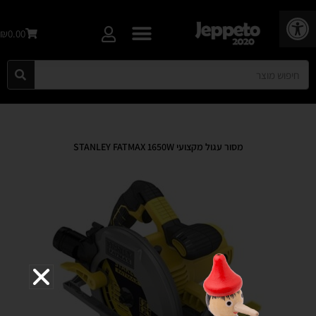
פתח סרגל נגישות
₪0.00
מסור עגול מקצועי STANLEY FATMAX 1650W