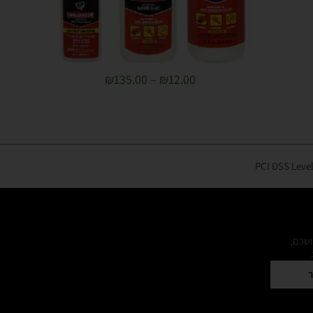
₪
135.00
–
₪
12.00
ושכם,
ר