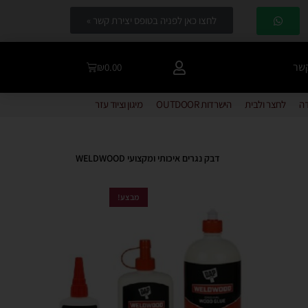
לחצו כאן לפניה בטופס יצירת קשר »
קשר
₪
0.00
דה
לחצר ולבית
הישרדות OUTDOOR
מיגון וציוד עזר
דבק נגרים איכותי ומקצועי WELDWOOD
מבצע!