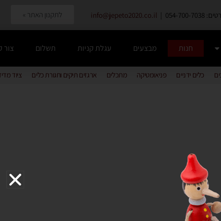
לתקנון האתר »
054-700-7038 |
info@jepeto2020.co.il
חנות
מבצעים
עגלת קניות
תשלום
צור 
ים
כלים ידניים
פניאומטיקה
מתכלים
ארגזים תיקים וחגורת כלים
ציוד מדי