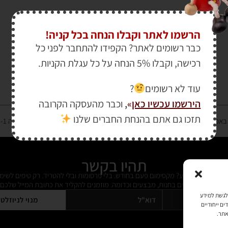
הרשמו לאתר וקבלו הנחה בכל קניה!
כבר רשומים לאתר? הקפידו להתחבר לפני כל
רכישה, וקבלו 5% הנחה על כל עגלת הקניות.
עוד לא רשומים
?
הירשמו עכשיו כאן
»
,
וכבר מהעסקה הקרובה
תזכו גם אתם בהנחת החברים שלנו
רטיס אשראי מאובטחת במפתח הצפנה EV SSL והעומד בתקן אבטחה PCI DSS Level-1
תהיו בקשר
ל מידי פעם מידע? מקסימום פעם בחודש. בלי פרסומות ובלי להטריד. רק טיפים לשימ
 על דברים חדשים בחנות, מבצעים וכדומה. מוזמנים להקליד את כתובת המייל שלכם:
כמו קובצי Cookie כדי לאחסן ו/או לגשת למידע
מנוי לניוזלט
ים ייחודיים
אתר.