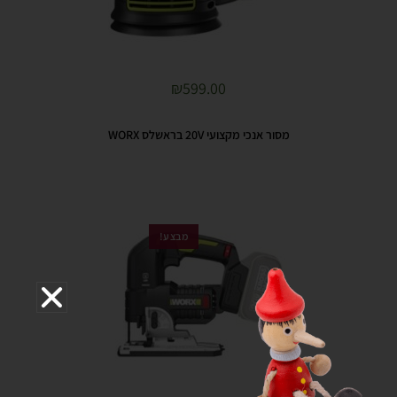
₪
599.00
מסור אנכי מקצועי 20V בראשלס WORX
מבצע!