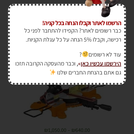
₪
840.00
₪
925.00
הרשמו לאתר וקבלו הנחה בכל קניה!
מסור גרונג פנדל נטען 20V מקצועי WORX
כבר רשומים לאתר? הקפידו להתחבר לפני כל
רכישה, וקבלו 5% הנחה על כל עגלת הקניות.
עוד לא רשומים
?
הירשמו עכשיו כאן
»
,
וכבר מהעסקה הקרובה תזכו
גם אתם בהנחת החברים שלנו
₪
1,050.00
–
₪
640.00