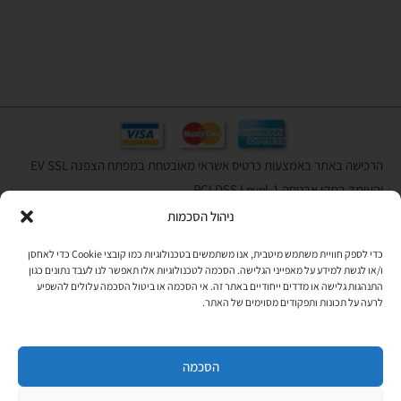
הרכישה באתר באמצעות כרטיס אשראי מאובטחת במפתח הצפנה EV SSL
והעומד בתקן אבטחה PCI DSS Level-1
ניהול הסכמות
לתקנון האתר
»
כדי לספק חוויית משתמש מיטבית, אנו משתמשים בטכנולוגיות כמו קובצי Cookie כדי לאחסן
ו/או לגשת למידע על מאפייני הגלישה. הסכמה לטכנולוגיות אלו תאפשר לנו לעבד נתונים כגון
התנהגות גלישה או מדדים ייחודיים באתר זה. אי הסכמה או ביטול הסכמה עלולים להשפיע
תהיו בקשר
לרעה על תכונות ותפקודים מסוימים של האתר.
רוצים לקבל מידי פעם מידע? מקסימום פעם בחודש. בלי פרסומות ובלי
להטריד. רק טיפים לשימושכם, מידע על דברים חדשים בחנות, מבצעים
וכדומה. מוזמנים להקליד את כתובת המייל שלכם:
הסכמה