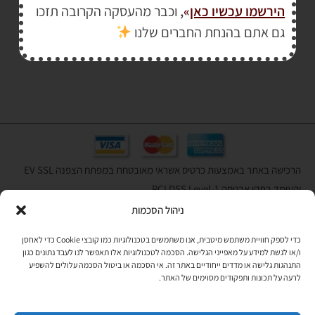
הירשמו עכשיו כאן
»
,
וכבר מהעסקה הקרובה תזכו
₪
150.00
גם אתם בהנחת החברים שלנו
₪
290.00
הרכישה באתר באמצעות כרטיס אשראי מאובטחת במפתח הצפנה EV SSL
והעומד בתקן אבטחה PCI DSS Level-1
ניהול הסכמות
לתקנון האתר
»
כדי לספק חוויית משתמש מיטבית, אנו משתמשים בטכנולוגיות כמו קובצי Cookie כדי לאחסן
ו/או לגשת למידע על מאפייני הגלישה. הסכמה לטכנולוגיות אלו תאפשר לנו לעבד נתונים כגון
התנהגות גלישה או מדדים ייחודיים באתר זה. אי הסכמה או ביטול הסכמה עלולים להשפיע
תהיו בקשר
לרעה על תכונות ותפקודים מסוימים של האתר.
רוצים לקבל מידי פעם מידע? מקסימום פעם בחודש. בלי פרסומות ובלי
להטריד. רק טיפים לשימושכם, מידע על דברים חדשים בחנות, מבצעים