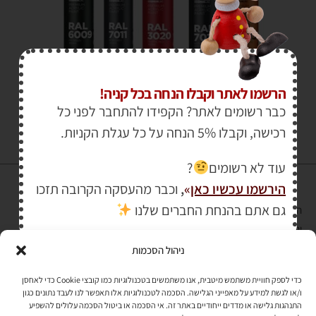
₪
30.00
הרשמו לאתר וקבלו הנחה בכל קניה!
כבר רשומים לאתר? הקפידו להתחבר לפני כל
רכישה, וקבלו 5% הנחה על כל עגלת הקניות.
עוד לא רשומים
?
הירשמו עכשיו כאן
»
,
וכבר מהעסקה הקרובה תזכו
גם אתם בהנחת החברים שלנו
הרכישה באתר באמצעות כרטיס אשראי מאובטחת במפתח הצפנה EV SSL
והעומד בתקן אבטחה PCI DSS Level-1
ניהול הסכמות
לתקנון האתר
»
כדי לספק חוויית משתמש מיטבית, אנו משתמשים בטכנולוגיות כמו קובצי Cookie כדי לאחסן
ו/או לגשת למידע על מאפייני הגלישה. הסכמה לטכנולוגיות אלו תאפשר לנו לעבד נתונים כגון
התנהגות גלישה או מדדים ייחודיים באתר זה. אי הסכמה או ביטול הסכמה עלולים להשפיע