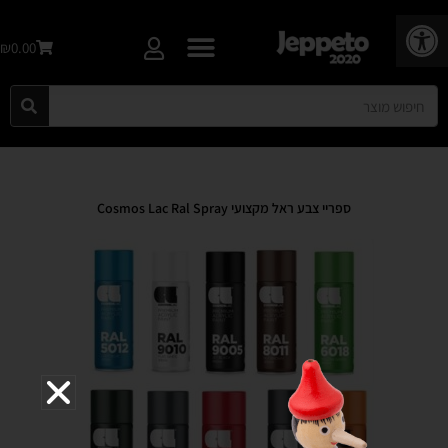
פתח סרגל נגישות
₪0.00
ספריי צבע ראל מקצועי Cosmos Lac Ral Spray