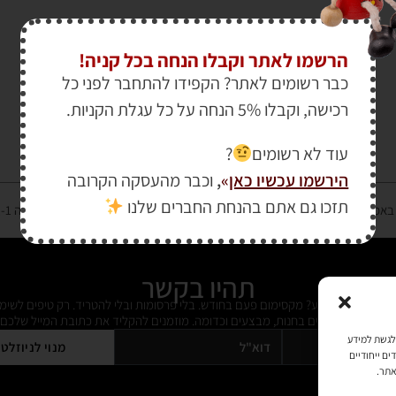
הרשמו לאתר וקבלו הנחה בכל קניה!
כבר רשומים לאתר? הקפידו להתחבר לפני כל
רכישה, וקבלו 5% הנחה על כל עגלת הקניות.
עוד לא רשומים
?
הירשמו עכשיו כאן
»
,
וכבר מהעסקה הקרובה
תזכו גם אתם בהנחת החברים שלנו
רטיס אשראי מאובטחת במפתח הצפנה EV SSL והעומד בתקן אבטחה PCI DSS Level-1
תהיו בקשר
ל מידי פעם מידע? מקסימום פעם בחודש. בלי פרסומות ובלי להטריד. רק טיפים לשימ
 על דברים חדשים בחנות, מבצעים וכדומה. מוזמנים להקליד את כתובת המייל שלכם:
כמו קובצי Cookie כדי לאחסן ו/או לגשת למידע
מנוי לניוזלט
ים ייחודיים
אתר.