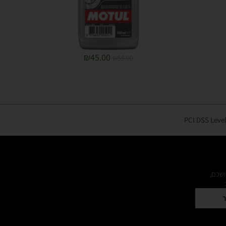
₪
45.00
₪
55.00
ושכם,
ר