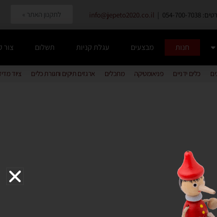
לתקנון האתר »
054-700-7038 |
info@jepeto2020.co.il
חנות
מבצעים
עגלת קניות
תשלום
צור 
ים
כלים ידניים
פניאומטיקה
מתכלים
ארגזים תיקים וחגורת כלים
ציוד מדי