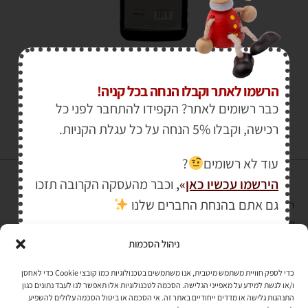
₪
150.00
–
₪
25.00
הרשמו לאתר וקבלו הנחה בכל קניה!
כבר רשומים לאתר? הקפידו להתחבר לפני כל
רכישה, וקבלו 5% הנחה על כל עגלת הקניות.
עוד לא רשומים
?
הירשמו עכשיו כאן
»
,
וכבר מהעסקה הקרובה תזכו
גם אתם בהנחת החברים שלנו
הרכישה באתר באמצעות כרטיס אשראי מאובטחת במפתח הצפנה EV SSL
והעומד בתקן אבטחה PCI DSS Level-1
ניהול הסכמות
לתקנון האתר
»
כדי לספק חוויית משתמש מיטבית, אנו משתמשים בטכנולוגיות כמו קובצי Cookie כדי לאחסן
ו/או לגשת למידע על מאפייני הגלישה. הסכמה לטכנולוגיות אלו תאפשר לנו לעבד נתונים כגון
התנהגות גלישה או מדדים ייחודיים באתר זה. אי הסכמה או ביטול הסכמה עלולים להשפיע