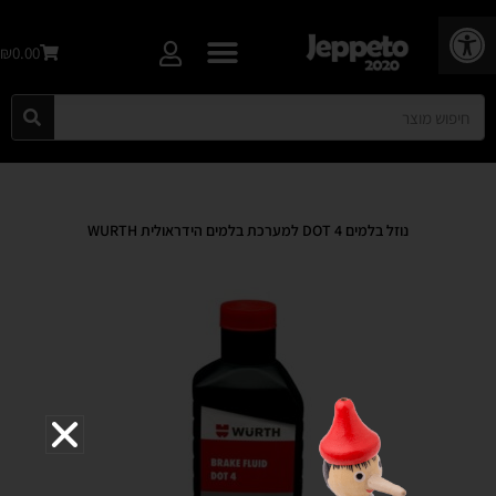
פתח סרגל נגישות
₪0.00
נוזל בלמים DOT 4 למערכת בלמים הידראולית WURTH