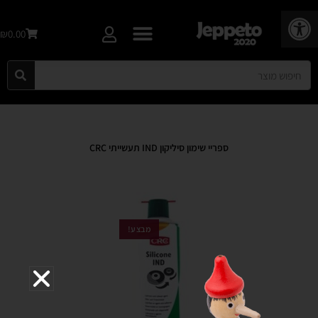
פתח סרגל נגישות
₪0.00
ספריי שימון סיליקון IND תעשייתי CRC
מבצע!