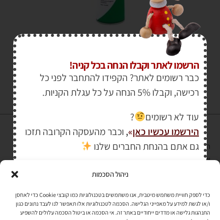
₪
24.00
₪
28.00
הרשמו לאתר וקבלו הנחה בכל קניה!
כבר רשומים לאתר? הקפידו להתחבר לפני כל
רכישה, וקבלו 5% הנחה על כל עגלת הקניות.
עוד לא רשומים
?
הירשמו עכשיו כאן
»
,
וכבר מהעסקה הקרובה תזכו
גם אתם בהנחת החברים שלנו
הרכישה באתר באמצעות כרטיס אשראי מאובטחת במפתח הצפנה EV SSL
והעומד בתקן אבטחה PCI DSS Level-1
ניהול הסכמות
לתקנון האתר
»
כדי לספק חוויית משתמש מיטבית, אנו משתמשים בטכנולוגיות כמו קובצי Cookie כדי לאחסן
ו/או לגשת למידע על מאפייני הגלישה. הסכמה לטכנולוגיות אלו תאפשר לנו לעבד נתונים כגון
התנהגות גלישה או מדדים ייחודיים באתר זה. אי הסכמה או ביטול הסכמה עלולים להשפיע