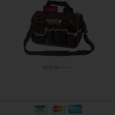
מבצע!
₪
145.00
₪
170.00