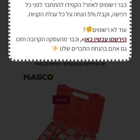
כבר רשומים לאתר? הקפידו להתחבר לפני כל
רכישה, וקבלו 5% הנחה על כל עגלת הקניות.
עוד לא רשומים
?
הירשמו עכשיו כאן
»
,
וכבר מהעסקה הקרובה תזכו
₪
899.00
גם אתם בהנחת החברים שלנו
₪
1,150.00
סט 18 חלקים מכווץ קליפר לבלמים KASCO
מבצע!