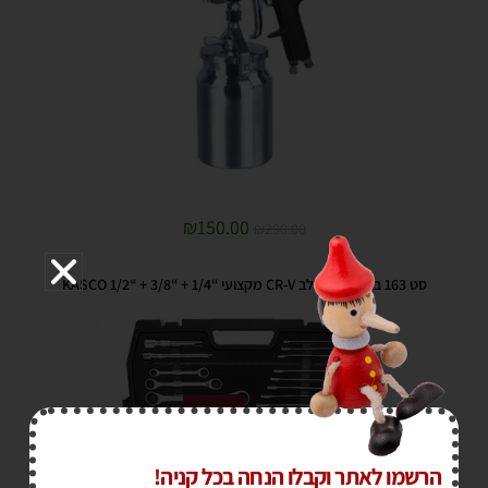
₪
150.00
₪
290.00
סט 163 בוקסות משולב CR-V מקצועי “1/4 + “3/8 + “1/2 KASCO
מבצע!
הרשמו לאתר וקבלו הנחה בכל קניה!