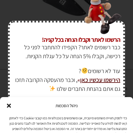
₪
129.00
₪
149.00
הרשמו לאתר וקבלו הנחה בכל קניה!
כבר רשומים לאתר? הקפידו להתחבר לפני כל
רכישה, וקבלו 5% הנחה על כל עגלת הקניות.
עוד לא רשומים
?
הירשמו עכשיו כאן
»
,
וכבר מהעסקה הקרובה תזכו
גם אתם בהנחת החברים שלנו
הרכישה באתר באמצעות כרטיס אשראי מאובטחת במפתח הצפנה EV SSL
והעומד בתקן אבטחה PCI DSS Level-1
ניהול הסכמות
לתקנון האתר
»
כדי לספק חוויית משתמש מיטבית, אנו משתמשים בטכנולוגיות כמו קובצי Cookie כדי לאחסן
ו/או לגשת למידע על מאפייני הגלישה. הסכמה לטכנולוגיות אלו תאפשר לנו לעבד נתונים כגון
התנהגות גלישה או מדדים ייחודיים באתר זה. אי הסכמה או ביטול הסכמה עלולים להשפיע