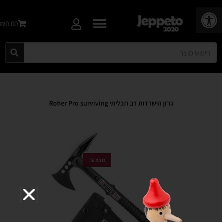
פתח סרגל נגישות
₪0.00
גרזן הישרדות רב תכליתי Roher Pro surviving
מבצע!