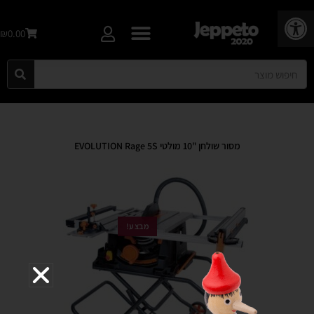
פתח סרגל נגישות
₪0.00
מסור שולחן "10 מולטי EVOLUTION Rage 5S
מבצע!