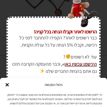
₪
2,150.00
₪
2,850.00
הרשמו לאתר וקבלו הנחה בכל קניה!
כבר רשומים לאתר? הקפידו להתחבר לפני כל
רכישה, וקבלו 5% הנחה על כל עגלת הקניות.
עוד לא רשומים
?
הירשמו עכשיו כאן
»
,
וכבר מהעסקה הקרובה תזכו
גם אתם בהנחת החברים שלנו
הרכישה באתר באמצעות כרטיס אשראי מאובטחת במפתח הצפנה EV SSL
והעומד בתקן אבטחה PCI DSS Level-1
ניהול הסכמות
לתקנון האתר
»
כדי לספק חוויית משתמש מיטבית, אנו משתמשים בטכנולוגיות כמו קובצי Cookie כדי לאחסן
ו/או לגשת למידע על מאפייני הגלישה. הסכמה לטכנולוגיות אלו תאפשר לנו לעבד נתונים כגון
התנהגות גלישה או מדדים ייחודיים באתר זה. אי הסכמה או ביטול הסכמה עלולים להשפיע