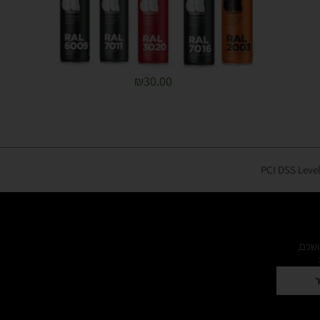
₪
30.00
ושכם,
ר