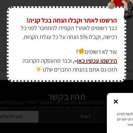
הרשמו לאתר וקבלו הנחה בכל קניה!
כבר רשומים לאתר? הקפידו להתחבר לפני כל
רכישה, וקבלו 5% הנחה על כל עגלת הקניות.
עוד לא רשומים
?
הירשמו עכשיו כאן
»
,
וכבר מהעסקה הקרובה
תזכו גם אתם בהנחת החברים שלנו
רטיס אשראי מאובטחת במפתח הצפנה EV SSL והעומד בתקן אבטחה PCI DSS Level-1
תהיו בקשר
ל מידי פעם מידע? מקסימום פעם בחודש. בלי פרסומות ובלי להטריד. רק טיפים לשימ
 על דברים חדשים בחנות, מבצעים וכדומה. מוזמנים להקליד את כתובת המייל שלכם:
כמו קובצי Cookie כדי לאחסן ו/או לגשת למידע
מנוי לניוזלט
ים ייחודיים
אתר.