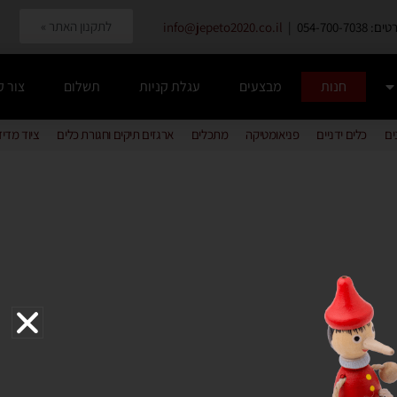
לתקנון האתר »
054-700-7038 |
info@jepeto2020.co.il
חנות
מבצעים
עגלת קניות
תשלום
צור 
ים
כלים ידניים
פניאומטיקה
מתכלים
ארגזים תיקים וחגורת כלים
ציוד מדי