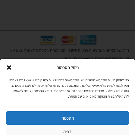
הרכישה באתר באמצעות כרטיס אשראי מאובטחת במפתח הצפנה EV SSL
והעומד בתקן אבטחה PCI DSS Level-1
ניהול הסכמות
לתקנון האתר
»
כדי לספק חוויית משתמש מיטבית, אנו משתמשים בטכנולוגיות כמו קובצי Cookie כדי לאחסן
ו/או לגשת למידע על מאפייני הגלישה. הסכמה לטכנולוגיות אלו תאפשר לנו לעבד נתונים כגון
התנהגות גלישה או מדדים ייחודיים באתר זה. אי הסכמה או ביטול הסכמה עלולים להשפיע
תהיו בקשר
לרעה על תכונות ותפקודים מסוימים של האתר.
רוצים לקבל מידי פעם מידע? מקסימום פעם בחודש. בלי פרסומות ובלי
להטריד. רק טיפים לשימושכם, מידע על דברים חדשים בחנות, מבצעים
וכדומה. מוזמנים להקליד את כתובת המייל שלכם:
הסכמה
דחיה