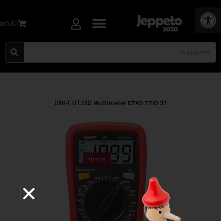
פתח סרגל נגישות
₪0.00
רב מודד פאלם UNI-T UT33D Multimeter
מבצע!