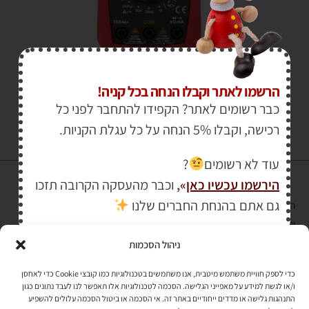
₪
63.00
₪
75.00
הרשמו לאתר וקבלו הנחה בכל קניה!
כבר רשומים לאתר? הקפידו להתחבר לפני כל
רכישה, וקבלו 5% הנחה על כל עגלת הקניות.
עוד לא רשומים
?
הירשמו עכשיו כאן
»
,
וכבר מהעסקה הקרובה תזכו
גם אתם בהנחת החברים שלנו
הרכישה באתר באמצעות כרטיס אשראי מאובטחת במפתח הצפנה EV SSL
והעומד בתקן אבטחה PCI DSS Level-1
ניהול הסכמות
לתקנון האתר
»
כדי לספק חוויית משתמש מיטבית, אנו משתמשים בטכנולוגיות כמו קובצי Cookie כדי לאחסן
ו/או לגשת למידע על מאפייני הגלישה. הסכמה לטכנולוגיות אלו תאפשר לנו לעבד נתונים כגון
התנהגות גלישה או מדדים ייחודיים באתר זה. אי הסכמה או ביטול הסכמה עלולים להשפיע