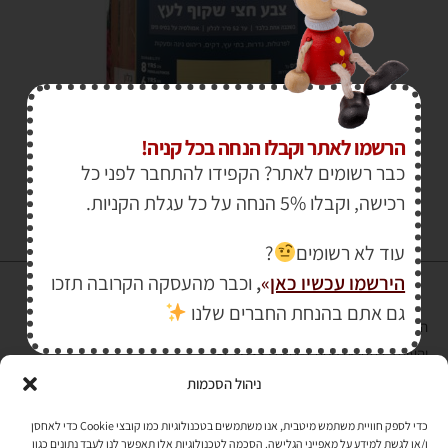
₪
310.00
–
₪
89.00
הרשמו לאתר וקבלו הנחה בכל קניה!
כבר רשומים לאתר? הקפידו להתחבר לפני כל
רכישה, וקבלו 5% הנחה על כל עגלת הקניות.
עוד לא רשומים
?
הירשמו עכשיו כאן
»
,
וכבר מהעסקה הקרובה תזכו
גם אתם בהנחת החברים שלנו
הרכישה באתר באמצעות כרטיס אשראי מאובטחת במפתח הצפנה EV SSL
והעומד בתקן אבטחה PCI DSS Level-1
ניהול הסכמות
לתקנון האתר
»
כדי לספק חוויית משתמש מיטבית, אנו משתמשים בטכנולוגיות כמו קובצי Cookie כדי לאחסן
ו/או לגשת למידע על מאפייני הגלישה. הסכמה לטכנולוגיות אלו תאפשר לנו לעבד נתונים כגון