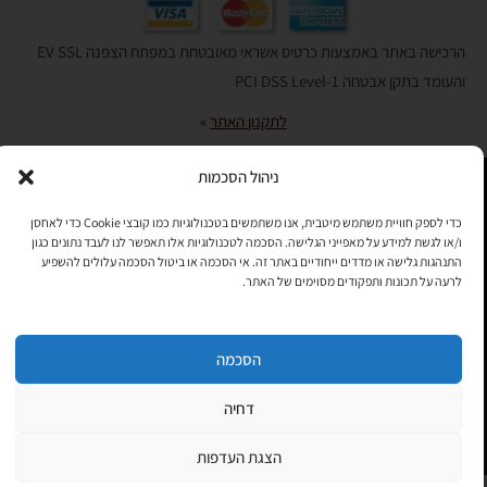
הרכישה באתר באמצעות כרטיס אשראי מאובטחת במפתח הצפנה EV SSL
והעומד בתקן אבטחה PCI DSS Level-1
לתקנון האתר
»
ניהול הסכמות
תהיו בקשר
כדי לספק חוויית משתמש מיטבית, אנו משתמשים בטכנולוגיות כמו קובצי Cookie כדי לאחסן
ו/או לגשת למידע על מאפייני הגלישה. הסכמה לטכנולוגיות אלו תאפשר לנו לעבד נתונים כגון
רוצים לקבל מידי פעם מידע? מקסימום פעם בחודש. בלי פרסומות ובלי
התנהגות גלישה או מדדים ייחודיים באתר זה. אי הסכמה או ביטול הסכמה עלולים להשפיע
להטריד. רק טיפים לשימושכם, מידע על דברים חדשים בחנות, מבצעים
לרעה על תכונות ותפקודים מסוימים של האתר.
וכדומה. מוזמנים להקליד את כתובת המייל שלכם:
הסכמה
Copyright © All rights Reserved
JEPPETO 2020
דחיה
PushUp | Digital Marketing
לחנות »
הצגת העדפות