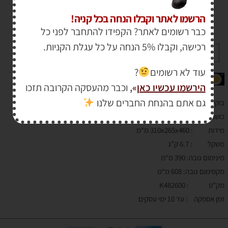
הרשמו לאתר וקבלו הנחה בכל קניה!
₪
252.00
כבר רשומים לאתר? הקפידו להתחבר לפני כל
רכישה, וקבלו 5% הנחה על כל עגלת הקניות.
+
-
הוספה לסל
עוד לא רשומים
?
הירשמו עכשיו כאן
»
,
וכבר מהעסקה הקרובה תזכו
גם אתם בהנחת החברים שלנו
בוקים ( זוג סטנדים)
מקצועיים
וסטנדרט 6 טון מבית
KASCO
כושר נשיאה : 6 טון
מידות : 310x265x460 מ“מ
משקל : 6.7 ק"ג
מינימום גובה: 390 מ“מ
מקסימום גובה: 608 מ“מ
מק"ט : K482600
זמן אספקה : עד 10 ימי עסקים