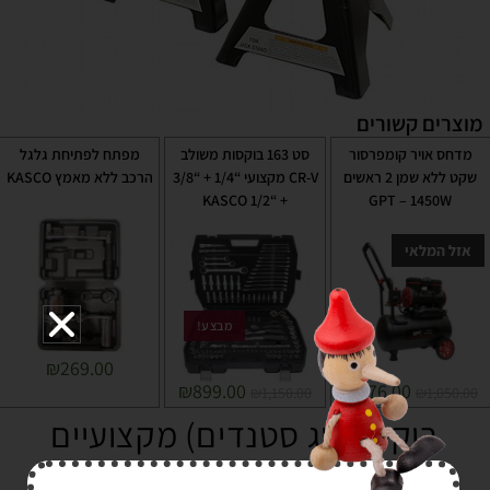
מוצרים קשורים
מדחס אויר קומפרסור
סט 163 בוקסות משולב
מפתח לפתיחת גלגל
שקט ללא שמן 2 ראשים
CR-V מקצועי “1/4 + “3/8
הרכב ללא מאמץ KASCO
+ “1/2 KASCO
GPT – 1450W
אזל המלאי
מבצע!
₪
269.00
₪
899.00
₪
876.00
₪
1,150.00
₪
1,050.00
בוקים (זוג סטנדים) מקצועיים
סטנדרט 6 טון KASCO