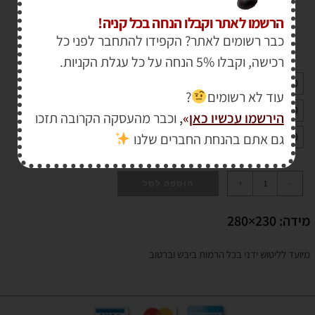
₪
10.00
הרשמו לאתר וקבלו הנחה בכל קניה!
כבר רשומים לאתר? הקפידו להתחבר לפני כל
גרעין נייר מים
רכישה, וקבלו 5% הנחה על כל עגלת הקניות.
180
1500
150
1200
120
100
80
1000
עוד לא רשומים
?
400
320
3000
280
2500
240
220
2000
הירשמו עכשיו כאן
»
,
וכבר מהעסקה הקרובה תזכו
800
600
500
גם אתם בהנחת החברים שלנו
+
-
הוספה לסל
מידה: 230×280
מיועד לליטוש ידני בכל הרמות ביבש וברטוב