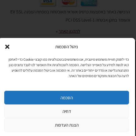
הרכישה באתר באמצעות כרטיס אשראי מאובטחת במפתח הצפנה EV SSL
והעומד בתקן אבטחה PCI DSS Level-1
לתקנון האתר
»
ניהול הסכמות
תהיו בקשר
כדי לספק חוויית משתמש מיטבית, אנו משתמשים בטכנולוגיות כמו קובצי Cookie כדי לאחסן
ו/או לגשת למידע על מאפייני הגלישה. הסכמה לטכנולוגיות אלו תאפשר לנו לעבד נתונים כגון
רוצים לקבל מידי פעם מידע? מקסימום פעם בחודש. בלי פרסומות ובלי
התנהגות גלישה או מדדים ייחודיים באתר זה. אי הסכמה או ביטול הסכמה עלולים להשפיע
להטריד. רק טיפים לשימושכם, מידע על דברים חדשים בחנות, מבצעים
לרעה על תכונות ותפקודים מסוימים של האתר.
וכדומה. מוזמנים להקליד את כתובת המייל שלכם:
הסכמה
Copyright © All rights Reserved
JEPPETO 2020
דחיה
PushUp | Digital Marketing
לחנות »
הצגת העדפות