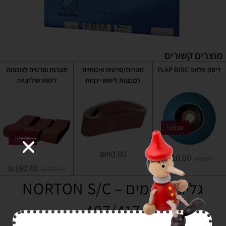
מוצרים קשורים
דיסק פלאפ FLAP DISC
חגורות/סרטים איכותיים
חגורות וסרטים למכונות
למכונות ליטוש ידניות
ליטוש שולחניות
מבצע!
מבצע!
₪
80.00
₪
10.00
₪
12.00
₪
190.00
₪
220.00
גליון נייר מים – NORTON S/C
407/417