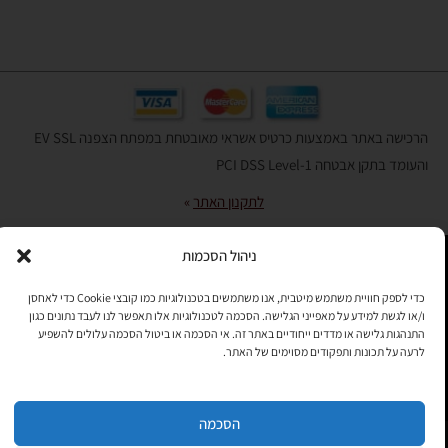
הרכישה באתר באמצעות כרטיס אשראי מאובטחת במפתח הצפנה EV SSL
והעומד בתקן אבטחה PCI DSS Level-1
לתקנון האתר
»
ניהול הסכמות
תהיו בקשר
כדי לספק חוויית משתמש מיטבית, אנו משתמשים בטכנולוגיות כמו קובצי Cookie כדי לאחסן
ו/או לגשת למידע על מאפייני הגלישה. הסכמה לטכנולוגיות אלו תאפשר לנו לעבד נתונים כגון
רוצים לקבל מידי פעם מידע? מקסימום פעם בחודש. בלי פרסומות ובלי
התנהגות גלישה או מדדים ייחודיים באתר זה. אי הסכמה או ביטול הסכמה עלולים להשפיע
להטריד. רק טיפים לשימושכם, מידע על דברים חדשים בחנות, מבצעים
לרעה על תכונות ותפקודים מסוימים של האתר.
וכדומה. מוזמנים להקליד את כתובת המייל שלכם:
הסכמה
Copyright © All rights Reserved
JEPPETO 2020