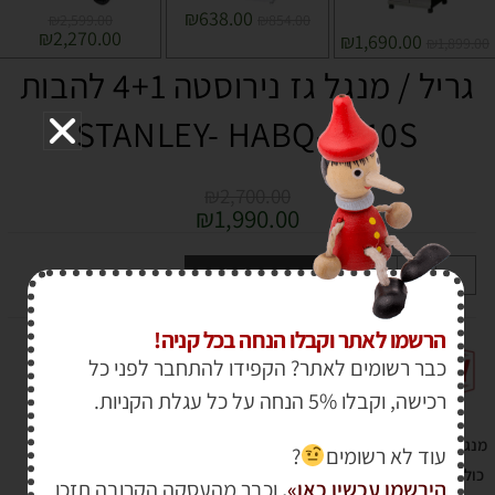
₪
638.00
₪
2,599.00
₪
854.00
₪
2,270.00
₪
1,690.00
₪
1,899.00
גריל / מנגל גז נירוסטה 4+1 להבות
STANLEY- HABQ-4010S
₪
2,700.00
₪
1,990.00
+
-
הוספה לסל
הרשמו לאתר וקבלו הנחה בכל קניה!
כבר רשומים לאתר? הקפידו להתחבר לפני כל
רכישה, וקבלו 5% הנחה על כל עגלת הקניות.
מנגל גז נירוסטה 4+1 להבות STANLEY- HABQ-4010S
עוד לא רשומים
?
כולל פלטת צליה "פלנצ’ה " וכיסוי איכותי
הירשמו עכשיו כאן
»
,
וכבר מהעסקה הקרובה תזכו