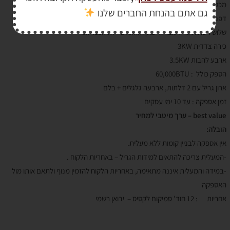
מכסה נירוסטה שכבה כפולה עם חלון זכוכית
גם אתם בהנחת החברים שלנו
דפנות שחורות, מד טמפרטורה, לוח הפעלה נירוסטה, שני מדפי צד
שלוש רשתות גריל מברזל יצוק 3x 415mm × 240mm
כירה צדדית 3KW
ארבע להבות 3.5KW
הספק כולל : 60,000BTU
ארון גריל עם 2 דלתות, ארבעה גלגלים + בלם
זמן אספקה : עד 10 ימי עסקים
best value – ערך מיטבי למחיר
הובלה:
אין אספקה לבניין קומות ללא מעלית.
-המעלית צריכה להתאים למידות הגריל – באחריות הלקוח .
-במידה והמעלית איננה מתאימה, באחריות הלקוח להזמין מנוף ולתאם אותו מול
האספקה
אחריות : 12 חוד' סמיקום לקסיס – יבואן רשמי