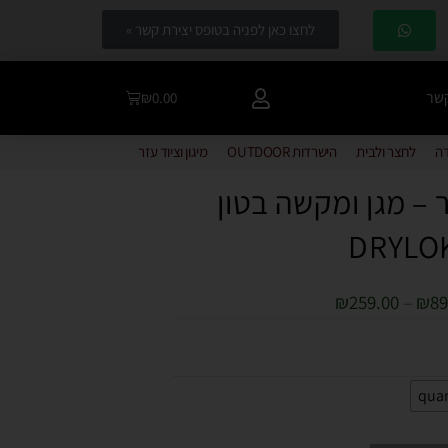
לחצו כאן לפניה בטופס יצירת קשר »
קשר
₪
0.00
דה
לחצר ולבית
הישרדות OUTDOOR
מיגון וציוד עזר
ר – מגן ומקשה בטון
DRYLO
₪
259.00
–
₪
89