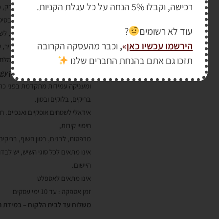
רכישה, וקבלו 5% הנחה על כל עגלת הקניות.
אוטם בטון ואבן חשופים מפני אבק,
מקשה ומחזק את הבטון ומהווה בסיס מ
עוד לא רשומים
?
חומר גמר שקוף על בסיס לטקס, לשימו
הירשמו עכשיו כאן
»
,
וכבר מהעסקה הקרובה
מעניק הגנה מפני פגעי מזג האויר, 
תזכו גם אתם בהנחת החברים שלנו
מגן נגד "פריחה לבנה" דמוית מלח הא
הטכנולוגיה הייחודית של דריילוק
ogy
ומעניקה עמידות מתקדמת בפני כתמ
בריקים, בלוקים ובטון.
אידאלי לשטחים אופקיים ואנכיים. חנ
חיפויי קירות,
מרפסות, לבנים, בטון חשוף, בריקים
אינו מתאים לכל סוגי השיש, יש לבד
היישום.
אינו מתאים לאספלט
זמן אספקה : עד 10 ימי עסקים
משלוח עד לבית הלקוח – במידת 