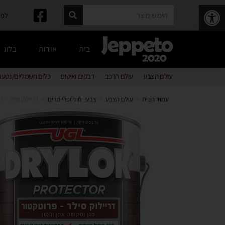
פתח סרגל נגישות
לפרטים: 
בית
אודות
בלוג
עולם הצבע
עולם הרכב
דבקים ואיטום
כלים חשמליים/נטענ
עמוד הבית
>
עולם הצבע
>
צבעי יסוד ופריימרים
>
דריילוק סילר – מגן 