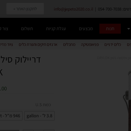
לתקנון האתר »
054-700-7038 |
info@jepeto2020.co.il
חנות
מבצעים
עגלת קניות
תשלום
צור 
ים
כלים ידניים
פניאומטיקה
מתכלים
ארגזים תיקים וחגורת כלים
ציוד מדי
דריילוק סיל
ומקשה בטון DRYLOK
K
.00
כמות U.S
3.8 ל' - gallon
946 מ"ל - quart