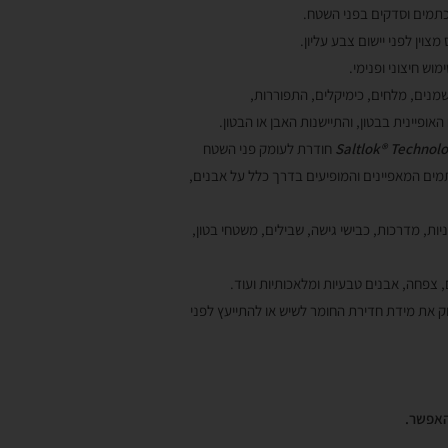
 כתמים וסדקים בפני השטח.
צוין לפני יישום צבע עליון.
ש חיצוני ופנימי.
שמנים, מלחים, כימיקלים, התפוררות,
ופיינית בבטון, והתיישנות האבן או הבטון.
Technol
®
Saltlok
חודרת לעומק פני השטח
ים המאפיינים והמופיעים בדרך כלל על אבנים,
יות, מדרכות, כבישי גישה, שבילים, משטחי בטון,
, צפחה, אבנים טבעיות ומלאכותיות ועוד.
וק את מידת חדירת החומר לשיש או להתייעץ לפני
האפשר.