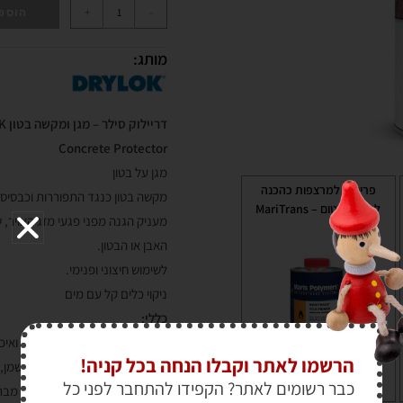
+
-
הוספ
מותג:
דריילוק סילר – מגן ומקשה בטון DRYLOK
Concrete Protector
מגן על בטון
פריימר למרצפות כהכנה
מקשה בטון כנגד התפוררות וכבסיס 
לחומר איטום – MariTrans
מעניק הגנה מפני פגעי מזג האויר, 
האבן או הבטון.
לשימוש חיצוני ופנימי.
ניקוי כלים קל עם מים
כללי:
הצלחת הפרוייקט תלויה במידה ואי
הרשמו לאתר וקבלו הנחה בכל קניה!
יש להסיר כל לכלוך, גריז, וקס, שמן,
כבר רשומים לאתר? הקפידו להתחבר לפני כל
₪
169.00
ומתקלפים באמצעות סקרייפר. מבר