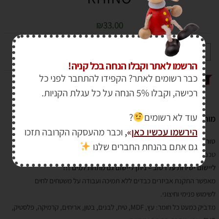
₪
33.00
+
-
הוספה לסל
הרשמו לאתר וקבלו הנחה בכל קניה!
כבר רשומים לאתר? הקפידו להתחבר לפני כל
רכישה, וקבלו 5% הנחה על כל עגלת הקניות.
עוד לא רשומים
?
מותג :
RHIN0
הירשמו עכשיו כאן
»
,
וכבר מהעסקה הקרובה תזכו
טורבו טאק – דבק לבן חזק לכל סוגי המשטחים – גם לאיטום
גם אתם בהנחת החברים שלנו
טכנולוגית פולימר מתקדמת להדבקה החזקה ביותר שניתן להשיג.
ליישום ישירות על רטוב – ניתן ליישום גם מתחת למים !!!
מאפשר התקנת אביזרים כבדים ללא תמיכה ועבודה על משטחים לחים
לשימוש פנימי וחיצוני.
מדביק כמעט כל חומר: עץ, MDF, טיח, לבנים, בטון, אריחים, קרמיקה, פלסטיק,