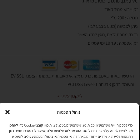
PVC, אבן, מתכת, זכוכית, מראות.
זמן ייבוש מהיר מאוד
תכולה : 290 מ"ל
ניתן לצביעה (מגיע בצבע לבן)
נדבק מתחת למים ,חסין למזג האוויר
זמן אספקה : עד 10 ימי עסקים
הרכישה באתר באמצעות כרטיס אשראי מאובטחת במפתח הצפנה EV SSL
והעומד בתקן אבטחה PCI DSS Level-1
לתקנון האתר
»
ניהול הסכמות
תהיו בקשר
כדי לספק חוויית משתמש מיטבית, אנו משתמשים בטכנולוגיות כמו קובצי Cookie כדי לאחסן
ו/או לגשת למידע על מאפייני הגלישה. הסכמה לטכנולוגיות אלו תאפשר לנו לעבד נתונים כגון
רוצים לקבל מידי פעם מידע? מקסימום פעם בחודש. בלי פרסומות ובלי
התנהגות גלישה או מדדים ייחודיים באתר זה. אי הסכמה או ביטול הסכמה עלולים להשפיע