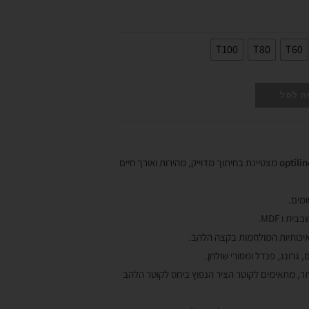
T100
T80
T60
ה לסל
optili
מצטיינת בחיתוך מדוייק, מהירות ואורך חיים
ומים.
ת ו MDF.
ה איכותיות המולחמות בקצה הלהב.
 גרונג, פנדל ומסורי שולחן.
תר, מתאימים לקוטר הציר הנפוץ ביחס לקוטר הלהב