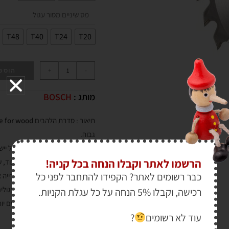
מס שיניים מסור עגול
T48
T40
T24
T20
+
-
הוספ
מותג :
BOSCH
תיאור : סדרת הלהבים
ne for wood
גבוה.
אופטימלי לחיתוך במגוון רחב של ייש
הרשמו לאתר וקבלו הנחה בכל קניה!
מעולה לחיתוך עץ קשה, רך ולבוד, שבבי
כבר רשומים לאתר? הקפידו להתחבר לפני כל
תוצאות מעולות אודות לשיניי וידיי
מתאים למגוון כלים ף מסורים עגולים,
רכישה, וקבלו 5% הנחה על כל עגלת הקניות.
הדגמים בקטגוריה הינם הנפוצים יו
עוד לא רשומים
?
ודגמי הכלים שבשוק.