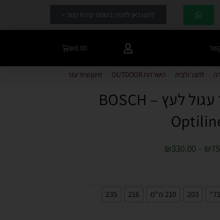
לחצו כאן לפניה בטופס יצירת קשר »
קשר
₪
0.00
דה
לחצר ולבית
הישרדות OUTDOOR
מיגון וציוד עזר
להבים למסור עגול לעץ – BOSCH
Optilin
₪
330.00
–
₪
75
203
210 מ"מ
216
235