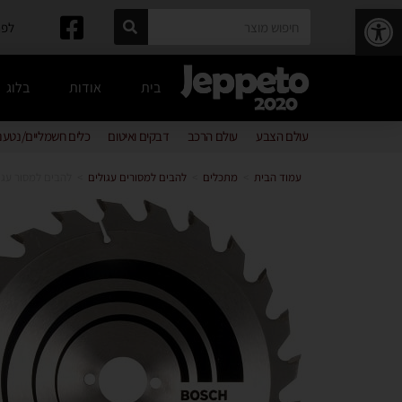
פתח סרגל נגישות
לפרטים: 
בית
אודות
בלוג
עולם הצבע
עולם הרכב
דבקים ואיטום
כלים חשמליים/נטענ
עמוד הבית
>
מתכלים
>
להבים למסורים עגולים
>
להבים למסור עגול לעץ – ne