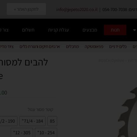
לתקנון האתר »
054-700-7038 |
info@jepeto2020.co.il
חנות
מבצעים
עגלת קניות
תשלום
צור 
ים
כלים ידניים
פניאומטיקה
מתכלים
ארגזים תיקים וחגורת כלים
ציוד מדי
BOSCH Optili
e
.00
קוטר מסור עגול
190 - 71/2"
184 - 71/4"
85
305 - 12"
254 - 10"