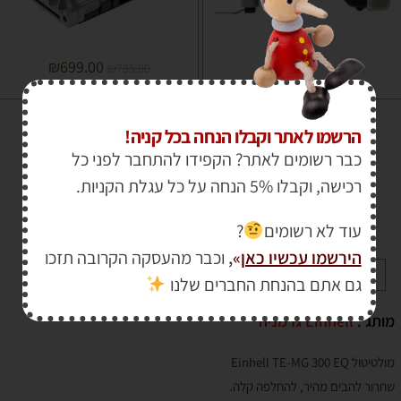
₪
699.00
₪
785.00
₪
749.00
מולטיטול, לחצן לשחרור מהיר
הרשמו לאתר וקבלו הנחה בכל קניה!
Einhell TE-MG 300 EQ
כבר רשומים לאתר? הקפידו להתחבר לפני כל
רכישה, וקבלו 5% הנחה על כל עגלת הקניות.
₪
650.00
₪
547.00
עוד לא רשומים
?
הירשמו עכשיו כאן
»
,
וכבר מהעסקה הקרובה תזכו
+
-
הוספה לסל
גם אתם בהנחת החברים שלנו
מותג :
Einhell גרמניה
מולטיטול Einhell TE-MG 300 EQ
שחרור להבים מהיר, להחלפה קלה.