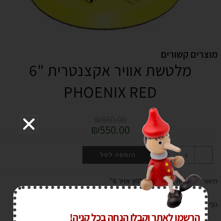
מוצרים קשורים
מלטשת אוויר אקצנטרית "6
PHOENIX RED
₪
660.00
₪
550.00
+
-
הוספה לסל
תיאור :
מלטשת אקצנטרית לחץ אויר 6"
גוף אלומיניום איכותי, לוח הפעלה רחב עשוי מתכת , non vacuum, fx65
הרשמו לאתר וקבלו הנחה בכל קניה!