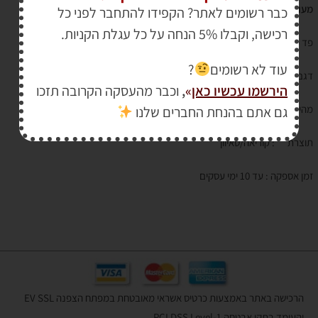
מעולה לנגרים
כבר רשומים לאתר? הקפידו להתחבר לפני כל
רכישה, וקבלו 5% הנחה על כל עגלת הקניות.
פד משטח :
SUN MIGHT
עוד לא רשומים
?
דגם :
6 PHOENIX RED
הירשמו עכשיו כאן
»
,
וכבר מהעסקה הקרובה תזכו
מהירות : 12,000 סל"ד
גם אתם בהנחת החברים שלנו
תוצרת : קוריאה/טאיוון
זמן אספקה : עד 10 ימי עסקים
הרכישה באתר באמצעות כרטיס אשראי מאובטחת במפתח הצפנה EV SSL
והעומד בתקן אבטחה PCI DSS Level-1