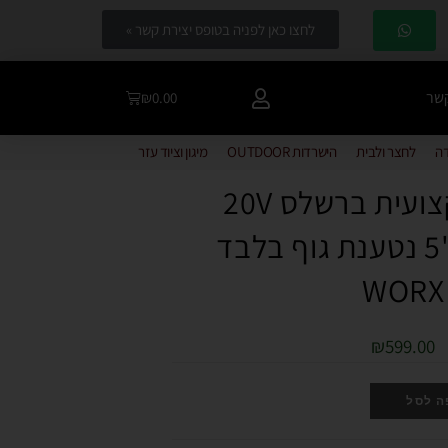
לחצו כאן לפניה בטופס יצירת קשר »
קשר
₪
0.00
דה
לחצר ולבית
הישרדות OUTDOOR
מיגון וציוד עזר
מלטשת מקצועית ברשלס 20V
אקצנטרית "5 נטענת גוף בלבד
WORX
₪
599.00
ה לסל