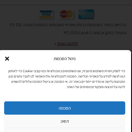
הרכישה באתר באמצעות כרטיס אשראי מאובטחת במפתח הצפנה EV SSL
והעומד בתקן אבטחה PCI DSS Level-1
לתקנון האתר
»
ניהול הסכמות
תהיו בקשר
כדי לספק חוויית משתמש מיטבית, אנו משתמשים בטכנולוגיות כמו קובצי Cookie כדי לאחסן
ו/או לגשת למידע על מאפייני הגלישה. הסכמה לטכנולוגיות אלו תאפשר לנו לעבד נתונים כגון
רוצים לקבל מידי פעם מידע? מקסימום פעם בחודש. בלי פרסומות ובלי
התנהגות גלישה או מדדים ייחודיים באתר זה. אי הסכמה או ביטול הסכמה עלולים להשפיע
להטריד. רק טיפים לשימושכם, מידע על דברים חדשים בחנות, מבצעים
לרעה על תכונות ותפקודים מסוימים של האתר.
וכדומה. מוזמנים להקליד את כתובת המייל שלכם:
הסכמה
Copyright © All rights Reserved
JEPPETO 2020
דחיה
PushUp | Digital Marketing