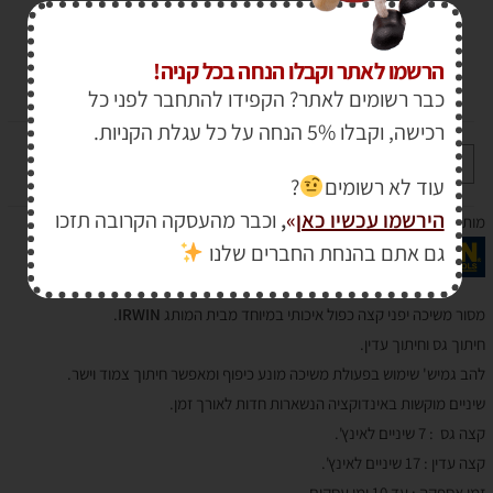
איכותי IRWIN
הרשמו לאתר וקבלו הנחה בכל קניה!
₪
180.00
כבר רשומים לאתר? הקפידו להתחבר לפני כל
₪
155.00
רכישה, וקבלו 5% הנחה על כל עגלת הקניות.
+
-
הוספה לסל
עוד לא רשומים
?
הירשמו עכשיו כאן
»
,
וכבר מהעסקה הקרובה תזכו
מותג :
גם אתם בהנחת החברים שלנו
מסור משיכה יפני קצה כפול איכותי במיוחד מבית המותג
IRWIN
.
חיתוך גס וחיתוך עדין.
להב גמיש' שימוש בפעולת משיכה מונע כיפוף ומאפשר חיתוך צמוד וישר.
שיניים מוקשות באינדוקציה הנשארות חדות לאורך זמן.
קצה גס : 7 שיניים לאינץ'.
קצה עדין : 17 שיניים לאינץ'.
זמן אספקה : עד 10 ימי עסקים.