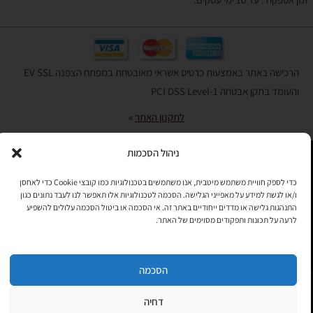
הרכישה באתר באמצעות כרטיס אשראי מאובטחת במפתח הצפנה EV SSL
והעומד בתקן אבטחה PCI DSS Level-1
לתקנון האתר
»
ניהול הסכמות
תהיו בקשר
כדי לספק חוויית משתמש מיטבית, אנו משתמשים בטכנולוגיות כמו קובצי Cookie כדי לאחסן
ו/או לגשת למידע על מאפייני הגלישה. הסכמה לטכנולוגיות אלו תאפשר לנו לעבד נתונים כגון
רוצים לקבל מידי פעם מידע? מקסימום פעם בחודש. בלי פרסומות ובלי
התנהגות גלישה או מדדים ייחודיים באתר זה. אי הסכמה או ביטול הסכמה עלולים להשפיע
להטריד. רק טיפים לשימושכם, מידע על דברים חדשים בחנות, מבצעים
לרעה על תכונות ותפקודים מסוימים של האתר.
וכדומה. מוזמנים להקליד את כתובת המייל שלכם:
הסכמה
Copyright © All rights Reserved
JEPPETO 2020
דחיה
PushUp | Digital Marketing