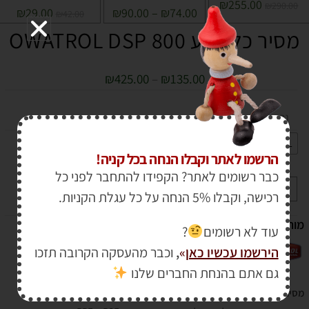
₪
255.00
₪
290.00
₪
29.00
₪
90.00
–
₪
74.00
₪
42.00
מסיר כל צבע OWATROL DSP 800
₪
425.00
–
₪
135.00
נפח
5L
1L
הרשמו לאתר וקבלו הנחה בכל קניה!
כבר רשומים לאתר? הקפידו להתחבר לפני כל
+
-
הוספה לסל
רכישה, וקבלו 5% הנחה על כל עגלת הקניות.
מותג :
עוד לא רשומים
?
הירשמו עכשיו כאן
»
,
וכבר מהעסקה הקרובה תזכו
גם אתם בהנחת החברים שלנו
מסיר את כל סוגי הגימורים והצבעים
– אלקאייד, אקרילי, אפוקסי, פוליאוריטן,