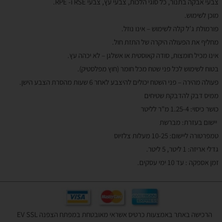
צבעי אבקה בתנור, כל סוגי הלכות, צבעי עץ, צבעי RSE ו- RPE.
מוכן לשימוש.
פורמולת ג’ל קלה לשימוש – אינו נוזל.
מחליף את הפעולה היקרה של התזת חול.
אינו מכיל חומצות, סודה קאוסטית או אשלגן – לא יכהה עץ.
בטוח לשימוש לכל פני שטח מכל חומר (חוץ מפלסטיק).
פעולה מהירה – פני השטח יכולים להיצבע לאחר 6 שעות מהסרת הצבע הישן.
ממיס דבק להדבקת שטיחים
כושר כיסוי: 1.25-4 מ"ר לליטר
יישום בעזרת: מברשת
טמפרטורה ליישום: 10-25 מעלות צלזיוס
גדלי אריזה: 1 ליטר, 5 ליטר.
זמן אספקה : עד 10 ימי עסקים.
הרכישה באתר באמצעות כרטיס אשראי מאובטחת במפתח הצפנה EV SSL