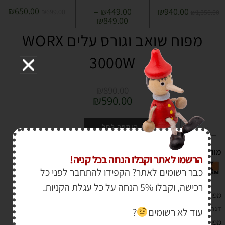
₪
650.00
–
₪
449.00
₪
940.00
₪
699.00
₪
1,350.00
₪
849.00
מפוח שואב וגורס עלים WORX
3000W
₪
890.00
₪
590.00
+
-
הוספה לסל
מותג :
הרשמו לאתר וקבלו הנחה בכל קניה!
כבר רשומים לאתר? הקפידו להתחבר לפני כל
רכישה, וקבלו 5% הנחה על כל עגלת הקניות.
מפוח שואב וגורס עלים במוצר איכותי מסדרת הגינון מבית
WORX
דגם : WG505E
עוד לא רשומים
?
מפוח ושואב עלים חשמלי 3000W, בעל להבי מתכת.