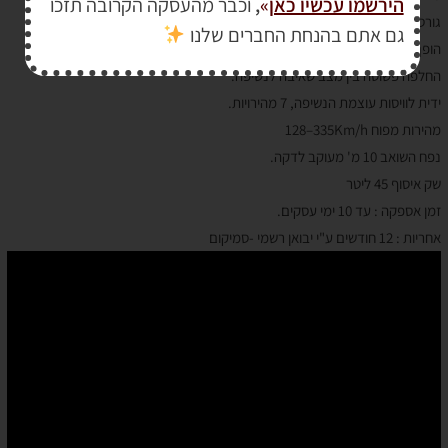
הירשמו עכשיו כאן
»
,
וכבר מהעסקה הקרובה תזכו
גורס עלים וענפים דקים ביחס של 16:1,
גם אתם בהנחת החברים שלנו
הופך פסולת גינה לדשן / קומפוסט,
החלפה פשוטה בין מצב שאיבה לנשיפה.
ידית לוויסות עוצמת הנשיפה, 7 מהירויות.
מהירות מפוח ‎ 128–335Km/h
נפח השואב 10 מ' מעוקב לדקה.
שק איסוף 45 ליטר
זמן אספקה : עד 10 ימי עסקים.
אחריות : 12 חודשים ע"י יבואן רשמי -סמיקום