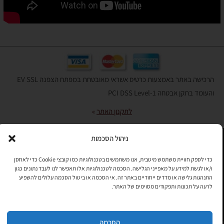
הרכישה באתר באמצעות כרטיס אשראי מאובטחת במפתח הצפנה EV SSL
והעומד בתקן אבטחה PCI DSS Level-1
לתקנון האתר
»
ניהול הסכמות
תהיו בקשר
כדי לספק חוויית משתמש מיטבית, אנו משתמשים בטכנולוגיות כמו קובצי Cookie כדי לאחסן
ו/או לגשת למידע על מאפייני הגלישה. הסכמה לטכנולוגיות אלו תאפשר לנו לעבד נתונים כגון
רוצים לקבל מידי פעם מידע? מקסימום פעם בחודש. בלי פרסומות ובלי
התנהגות גלישה או מדדים ייחודיים באתר זה. אי הסכמה או ביטול הסכמה עלולים להשפיע
להטריד. רק טיפים לשימושכם, מידע על דברים חדשים בחנות, מבצעים
לרעה על תכונות ותפקודים מסוימים של האתר.
וכדומה. מוזמנים להקליד את כתובת המייל שלכם:
הסכמה