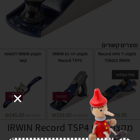
מוצרים קשורים
מקצוע יד אחת Record
מקצוע ידני גס IRWIN
מקצוע IRWIN למשטח
T06012 IRWIN
Record TSP5
קעור
אזל המלאי
מבצע!
מבצע!
₪
145.00
₪
329.00
₪
370.00
₪
170.00
₪
359.00
מקצוע ידני IRWIN Record TSP4