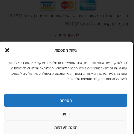
הרכישה באתר באמצעות כרטיס אשראי מאובטחת במפתח הצפנה EV SSL
והעומד בתקן אבטחה PCI DSS Level-1
לתקנון האתר
»
ניהול הסכמות
תהיו בקשר
כדי לספק חוויית משתמש מיטבית, אנו משתמשים בטכנולוגיות כמו קובצי Cookie כדי לאחסן
ו/או לגשת למידע על מאפייני הגלישה. הסכמה לטכנולוגיות אלו תאפשר לנו לעבד נתונים כגון
רוצים לקבל מידי פעם מידע? מקסימום פעם בחודש. בלי פרסומות ובלי
התנהגות גלישה או מדדים ייחודיים באתר זה. אי הסכמה או ביטול הסכמה עלולים להשפיע
להטריד. רק טיפים לשימושכם, מידע על דברים חדשים בחנות, מבצעים
לרעה על תכונות ותפקודים מסוימים של האתר.
וכדומה. מוזמנים להקליד את כתובת המייל שלכם:
הסכמה
Copyright © All rights Reserved
JEPPETO 2020
דחיה
PushUp | Digital Marketing
לחנות »
הצגת העדפות