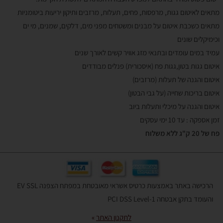
מתאים לאיטום גגות, מרפסות, פחים, תעלות, מרזבים ותיקון יריעות ביטומניות
מתאים כשכבת איטום על מבנים ומשטחים מפני מים, דלקים, שמנים, מי ים
וכימיקלים שונים
עמיד במים עומדים ובתנאי מזג אוויר קשים לאורך שנים
איטום גגות בטון,גגות פח (איסכורית) פנלים מבודדים
איטום והגנה של תעלות (מרזבים)
איטום בריכות שחייה (על גבי הבטון)
איטום והגנה על מיכלי ותעלות ביוב
זמן אספקה : עד 10 ימי עסקים
פח של 20 ק"ג ללא משלוח
הרכישה באתר באמצעות כרטיס אשראי מאובטחת במפתח הצפנה EV SSL
והעומד בתקן אבטחה PCI DSS Level-1
לתקנון האתר
»