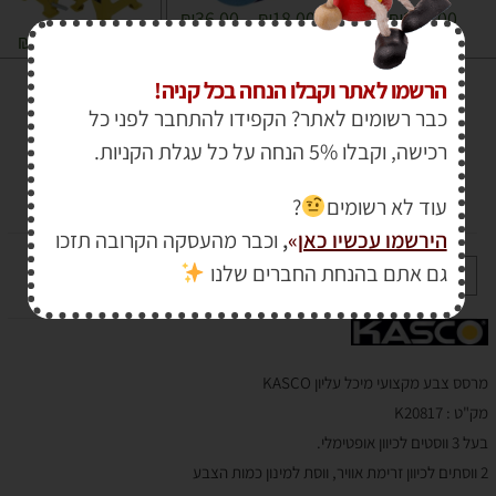
₪
36.00
–
₪
18.00
–
₪
369.00
₪
465.00
₪
159.00
₪
266.00
מרסס צבע מקצועי מיכל עליון
הרשמו לאתר וקבלו הנחה בכל קניה!
כבר רשומים לאתר? הקפידו להתחבר לפני כל
KASCO
רכישה, וקבלו 5% הנחה על כל עגלת הקניות.
₪
290.00
עוד לא רשומים
?
₪
156.00
הירשמו עכשיו כאן
»
,
וכבר מהעסקה הקרובה תזכו
גם אתם בהנחת החברים שלנו
+
-
הוספה לסל
מרסס צבע מקצועי מיכל עליון KASCO
מק"ט : K20817
בעל 3 ווסטים לכיוון אופטימלי.
2 ווסתים לכיוון זרימת אוויר, ווסת למינון כמות הצבע