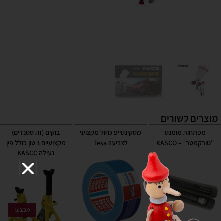
מוצרים קשורים
מפתחות מומנט
מסקינטייפ כחול מקצועי
בוקים (זוג סטנדים)
"טורקמטר" – KASCO
לצביעה Tesa
מקצועיים 3 טון כולל פין
נעילה KASCO
מבצע!