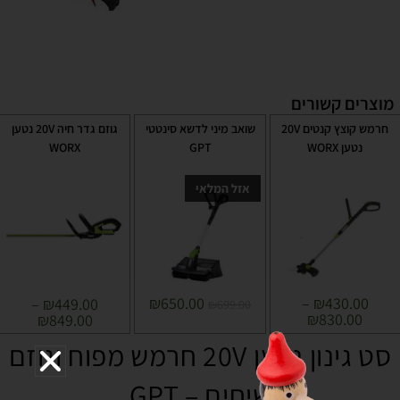
מוצרים קשורים
חרמש קוצץ קנטים 20V
שואב מיני לדשא סינטטי
גוזם גדר חיה 20V נטען
נטען WORX
GPT
WORX
אזל המלאי
₪
650.00
–
₪
430.00
–
₪
449.00
₪
699.00
₪
830.00
₪
849.00
סט גינון נטען 20V חרמש מפוח וגוזם
שיחים – GPT