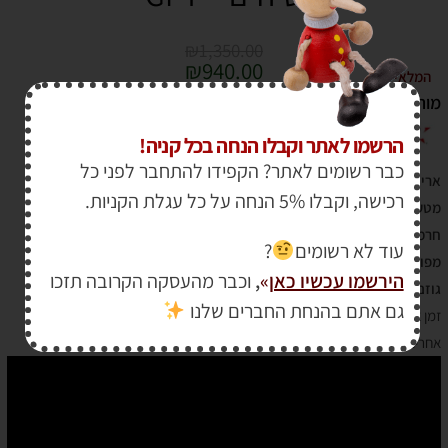
₪
1,350.00
₪
940.00
המלאי אזל
מותג :
הרשמו לאתר וקבלו הנחה בכל קניה!
כבר רשומים לאתר? הקפידו להתחבר לפני כל
אריזה אחת 3 כלי גינון נפרדים (לא 3 באחד).
רכישה, וקבלו 5% הנחה על כל עגלת הקניות.
מטען וסוללה 20V
חרמש גיזום
עוד לא רשומים
?
מפוח
הירשמו עכשיו כאן
»
,
וכבר מהעסקה הקרובה תזכו
גוזם שיחים
גם אתם בהנחת החברים שלנו
זמן אספקה : עד 10 ימי עסקים.
אחריות : יבואן רשמי סמיקום