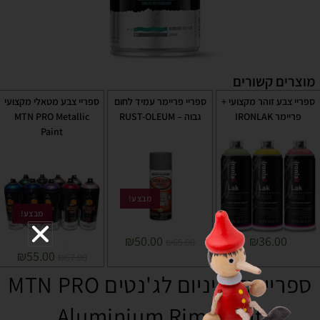
מוצרים קשורים
ספריי צבע זוהר מקצועי +
ספריי פריימר עמיד לחום
ספריי צבע מטאלי מקצועי
פריימר IRONLAK
גבוה – RUST-OLEUM
MTN PRO Metallic
Paint
מבצע!
מבצע!
₪
36.00
₪
50.00
₪
65.00
₪
55.00
₪
67.00
ספריי אלומיניום לג'נטים MTN PRO
Aluminium Rim Paint