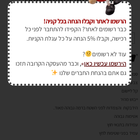
₪
65.00
הרשמו לאתר וקבלו הנחה בכל קניה!
₪
58.00
כבר רשומים לאתר? הקפידו להתחבר לפני כל
רכישה, וקבלו 5% הנחה על כל עגלת הקניות.
+
-
הוספה לסל
עוד לא רשומים
?
הירשמו עכשיו כאן
»
,
וכבר מהעסקה הקרובה תזכו
גם אתם בהנחת החברים שלנו
ספריי אלומיניום לג'נטים MTN PRO Aluminium Rim Paint
צבע ייחודי ואיכותי במיוחד לחידוש וצביעת הג'נטים ברכב – אלומיניום
קל ליישום
ייבוש מהיר
הידבקות והצמדות לפני השטח ברמה גבוהה מאוד.
אטימות גבוהה
עמידות בתנאי חוץ
עמיד בפני שטיפות לחץ