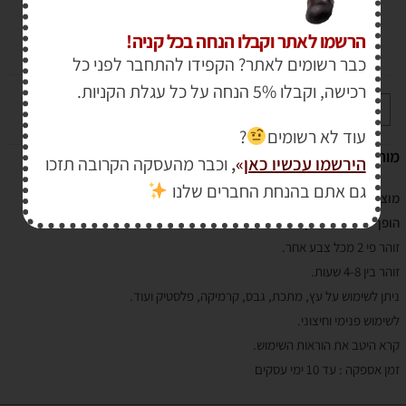
הרשמו לאתר וקבלו הנחה בכל קניה!
₪
118.00
₪
90.00
כבר רשומים לאתר? הקפידו להתחבר לפני כל
רכישה, וקבלו 5% הנחה על כל עגלת הקניות.
+
-
הוספה לסל
עוד לא רשומים
?
מותג:
RUST-OLEUM
הירשמו עכשיו כאן
»
,
וכבר מהעסקה הקרובה תזכו
גם אתם בהנחת החברים שלנו
מוצר ייחודי !
צבע איכותי אשר מאיר בחושך לאחר ש"הוטען" על ידי אור טבעי
הופך כמעט כל חפץ ל"זורח"
(כמו הכוכבים שהדבקנו לתקרה…)
זוהר פי 2 מכל צבע אחר.
זוהר בין 4-8 שעות.
ניתן לשימוש על עץ, מתכת, גבס, קרמיקה, פלסטיק ועוד.
לשימוש פנימי וחיצוני.
קרא היטב את הוראות השימוש.
זמן אספקה : עד 10 ימי עסקים