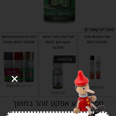
מוצרים קשורים
ספריי צבע 4X טורבו
ספריי צבע ייחודי בגימור
ספריי צבע נצנצים באפקט
RUST-OLEUM
אפקט בטון RUST-
Glitter RUST-OLEUM
OLEUM
אזל המלאי
מבצע!
₪
60.00
₪
75.00
₪
69.00
₪
38.00
ספריי צבע אפקט זוהר בחושך
RUST-OLEUM