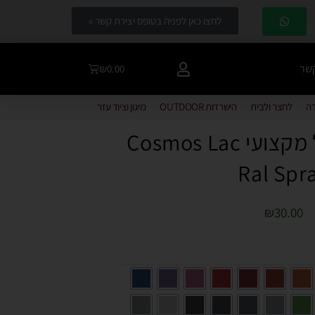
לחצו כאן לפניה בטופס יצירת קשר »
קשר
₪
0.00
דה
לחצר ולבית
הישרדות OUTDOOR
מיגון וציוד עזר
ספריי צבע ראל מקצועי Cosmos Lac
Ral Spr
₪
30.00