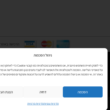
הרכישה באתר באמצעות כ
ניהול הסכמות
כדי לספק חוויית משתמש מיטבית, אנו משתמשים בטכנולוגיות 
רוצים לקב
על מאפייני הגלישה. הסכמה לטכנולוגיות אלו תאפשר לנו לעבד נתונים כגון התנהגות גלישה או מדד
מידע
באתר זה. אי הסכמה או ביטול הסכמה עלולים להשפיע לרעה על תכונות ותפקודים מסוימים של ה
הסכמה
דחיה
הצגת העד
מדיניות עוגיות
מדיניות פרטיות
Copyright © All rights Reserved
JEPPETO 2020