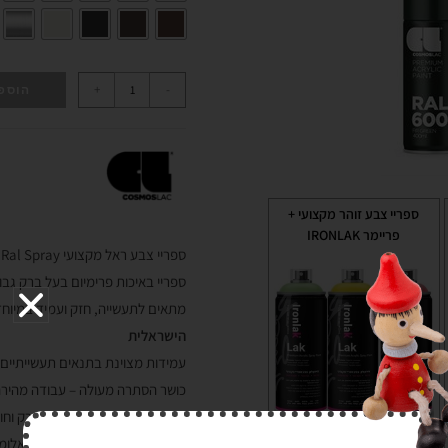
+
-
הוספ
ספריי צבע זוהר מקצועי +
פריימר IRONLAK
ספריי צבע ראל מקצועי
Ral Spray
ספריי באיכות פרימיום בעל ברק גבוה במיוחד (90% ברק) ובג
מתאים לתעשייה, חזק ועמיד במיוחד
הישראלית
עמידות מצוינת בתנאים תעשייתיים וב
כושר הסתרה מעולה – עבודה מהירה 
שומר היטב ולאורך זמן על הברק וחוזק
₪
36.00
מתאים לכל פני שטח: מתכות, אלומיני