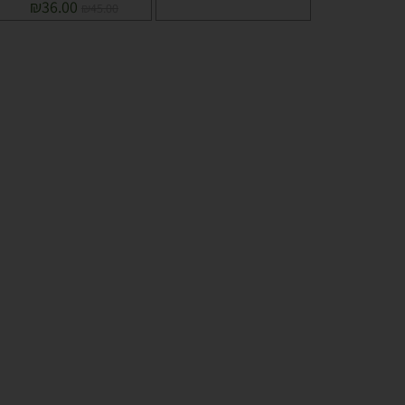
₪
36.00
₪
45.00