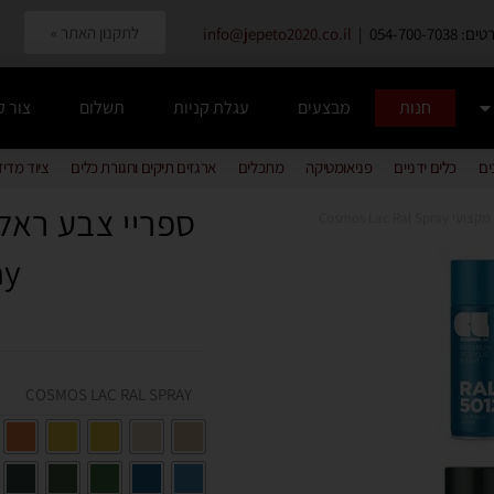
לתקנון האתר »
054-700-7038 |
info@jepeto2020.co.il
חנות
מבצעים
עגלת קניות
תשלום
צור 
ים
כלים ידניים
פניאומטיקה
מתכלים
ארגזים תיקים וחגורת כלים
ציוד מדי
Cosmos Lac Ral
ay
COSMOS LAC RAL SPRAY