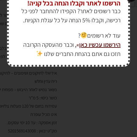
הרשמו לאתר וקבלו הנחה בכל קניה!
קרמיקה, זכוכית ועוד…
כבר רשומים לאתר? הקפידו להתחבר לפני כל
על פני שטח סופגים נדרש פריימר ל
רכישה, וקבלו 5% הנחה על כל עגלת הקניות.
ללא צורך בפריימר (על משטחים שאי
וזכוכית)
עוד לא רשומים
?
מונע ומגן מפני חלודה
הירשמו עכשיו כאן
»
,
וכבר מהעסקה הקרובה
ייבוש מהיר במיוחד. 5-10 דקות בלבד למגע!!
תזכו גם אתם בהנחת החברים שלנו
בעל היצמדות מצוינת (אדהזיה) לפנ
מעניק גימור חלק ואחיד
אידיאלי לתיקונים ושיפוצים – לתיקונ
ריח עדין וחלש
נשאר גמיש לאחר הייבוש – מפחית ל
כושר כיסוי: 5 מ"ר
עמידות בחום של 120 מעלות צלזיוס
אינו מכיל עופרת
זמן אספקה : עד 10 ימי עסקים.
מק"ט יבואן :
5201569143008