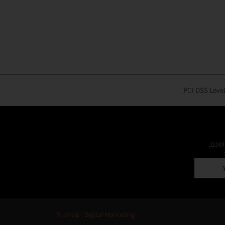
ושכם,
ר
PushUp | Digital Marketing