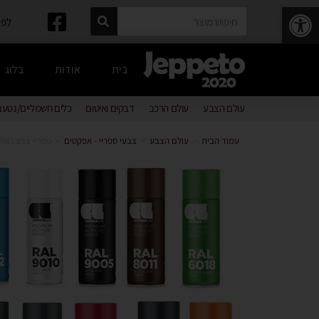
פתח סרגל נגישות
לפרטים: 
בית
אודות
בלוג
עולם הצבע
עולם הרכב
דבקים ואיטום
כלים חשמליים/נטענ
עמוד הבית
>
עולם הצבע
>
צבעי ספריי - אפקטים
>
ספריי צבע ראל מקצועי  Spray