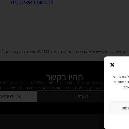
לרכישת ראשי התזה
רטיס אשראי מאובטחת במפתח הצפנה EV SSL והעומד בתקן אבטחה PCI DSS Level-1
תהיו בקשר
כמו קובצי Cookie כדי לאחסן ו/או לגשת למידע
ל מידי פעם מידע? מקסימום פעם בחודש. בלי פרסומות ובלי להטריד. רק טיפים לשימ
ים ייחודיים
 על דברים חדשים בחנות, מבצעים וכדומה. מוזמנים להקליד את כתובת המייל שלכם:
אתר.
מנוי לניוזלט
פות