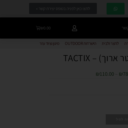
לחצו כאן לפניה בטופס יצירת קשר »
קשר
₪
0.00
דה
לחצר ולבית
הישרדות OUTDOOR
מיגון וציוד עזר
וך) – TACTIX
₪
110.00
–
₪
78
ה לסל