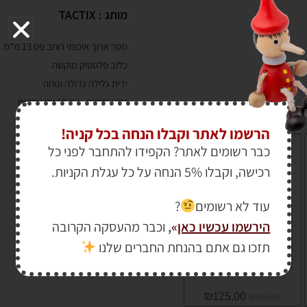
מותג :
TACTIX
מטר ארוך איכותי רוחב פס 13 מ"מ
כלוב פלסטיק מוקשה
ידית גלילה גדולה ונוחה
זמן אספקה : עד 10 ימי עסקים
הרשמו לאתר וקבלו הנחה בכל קניה!
זווית נגרים מטרי 45/90 מע',
כבר רשומים לאתר? הקפידו להתחבר לפני כל
25 ס"מ IRWIN
רכישה, וקבלו 5% הנחה על כל עגלת הקניות.
מבצע!
עוד לא רשומים
?
הירשמו עכשיו כאן
»
,
וכבר מהעסקה הקרובה
תזכו גם אתם בהנחת החברים שלנו
₪
125.00
₪
140.00