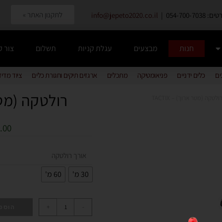
לתקנון האתר »
054-700-7038 |
info@jepeto2020.co.il
חנות
מבצעים
עגלת קניות
תשלום
צור 
ים
כלים ידניים
פניאומטיקה
מתכלים
ארגזים תיקים וחגורת כלים
ציוד מדי
רולטקה (מטר אר
ולטקה (מטר ארוך) – TACTIX
.00
אורך רולטקה
30 מ'
60 מ'
+
-
הוספ