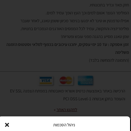
חזק מאד ונדיר בתכונותיו.
הפולימר הנוצר אטום למים וכך העץ הופך עמיד למים.
אפילו טרפנטין או טינר לא יפגעו בגימור מכיוון ששמן טאנג, לאחר שעבר
פולימריזציה והתקשה, עמיד לכל הממסים האורגנים הנמכרים בחנויות.
שמן טאנג מסייע בהגנה מפני עובש ופטריות!
זמן אספקה : עד 10 ימי עסקים, יתכנו עיכובים בכפוף למלאי וסטטוס הזמנה
משלימה
(התמונה להמחשה בלבד)
הרכישה באתר באמצעות כרטיס אשראי מאובטחת במפתח הצפנה EV SSL
והעומד בתקן אבטחה PCI DSS Level-1
לתקנון האתר
»
ניהול הסכמות