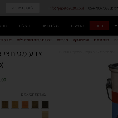
לתקנון האתר »
054-700-7038 |
info@jepeto2020.co.il
חנות
מבצעים
עגלת קניות
תשלום
צור 
ים
כלים ידניים
פניאומטיקה
מתכלים
ארגזים תיקים וחגורת כלים
ציוד מדי
צבע מט חצי א
צבע מט חצי אטום מקצועי בונדקס BONDEX
X
.00
בונדקס חצי אטום