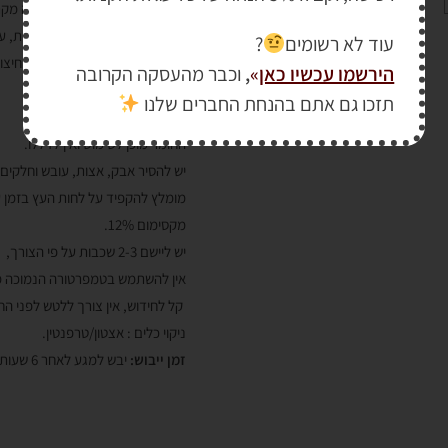
מספק הגנה מרבית נגד שחיקה מקר
מגן על העץ מפני קרני UV, לחות, עובש, ריקבון ומזיקי עץ.
עוד לא רשומים
?
מתאים לכל סוגי עבודות העץ החיצוני
הירשמו עכשיו כאן
»
,
וכבר מהעסקה הקרובה
חלונות, דלתות וריהוט גן.
תזכו גם אתם בהנחת החברים שלנו
אופן שימוש :
החומר מוכן לשימוש ואין לדללו.
יש להסיר אבק, אצות, עובש וחלקים 
מקסימום 12%.
יש ליישם 2-3 שכבות על פי הצורך, באמצעות מברשת, רולר טבילה או ריסוס.
אין להשתמש בטמפרטורה הנמוכה מ- 5 מעלות צלזיוס ו/או מעל 80% לחות י
קל לחידוש, אין צורך ללטש לפני ה
ניקוי כלים : אצטון/טרפנטין.
זמן ייבוש:
יבש למגע לאחר 6 שעות, ניתן ליישם שכבה נוספת אחרי 16 שעות.