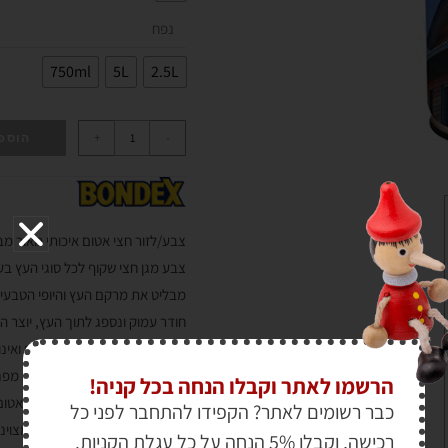
נפח
750ml
5L
2.5L
+
-
הוספ
צבע/לזור חצי אטום איכותי מאור מב
צבע מגן חצי שקוף לכל סוגי העץ בעל הטכנ
מבליט את מרקם העץ והיופי הטבעי.
חודר עמוק ונספג לתוך העץ, יוצר ה
מאפשר ללחות שבעץ להתנדף ואינו
מכיל חומר קוטל פטריות להגנה מפני 
הרשמו לאתר וקבלו הנחה בכל קניה!
משווק במגוון גוונים לגימור חצי אטום
כבר רשומים לאתר? הקפידו להתחבר לפני כל
BONDEX מט מקנה עמידות מצוינת למים ולתנאי מזג אוויר השונים.
רכישה, וקבלו 5% הנחה על כל עגלת הקניות.