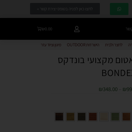
לחצו כאן לפניה בטופס יצירת קשר »
קשר
₪
0.00
דה
לחצר ולבית
הישרדות OUTDOOR
מיגון וציוד עזר
טום מקצועי בונדקס
BONDE
₪
348.00
–
₪
99