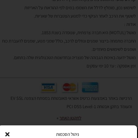
לשימוש נכון, מומלץ לדלל את השמפו במים לפי ההוראות על האריזות
לשטוף את הרכב לאחר הניקוי כדי למנוע הצטברות של שאריות.
אודות :
מוטול (MOTUL) היא חברה צרפתית, שנוסדה בשנת 1853.
החברה מתמחה בייצור שמנים ונוזלים לרכב, כולל שמני מנוע, שמנים להעברת כוח
ושמנים לשימושים מיוחדים.
מוטול ידועה באיכות הגבוהה של מוצריה ובחדשנות הטכנולוגית שלה בתחום.
זמן אספקה : עד 10 ימי עסקים
הרכישה באתר באמצעות כרטיס אשראי מאובטחת במפתח הצפנה EV SSL
והעומד בתקן אבטחה PCI DSS Level-1
לתקנון האתר
»
ניהול הסכמות