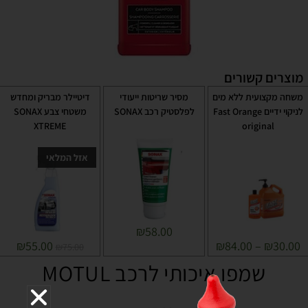
מוצרים קשורים
משחה מקצועית ללא מים
מסיר שריטות ייעודי
דיטיילר מבריק ומחדש
לניקוי ידיים Fast Orange
לפלסטיק רכב SONAX
משטחי צבע SONAX
XTREME
original
אזל המלאי
₪
58.00
₪
55.00
₪
84.00
–
₪
30.00
₪
75.00
שמפו איכותי לרכב MOTUL