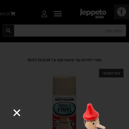
פתח סרגל נגישות
₪0.00
ספריי לחידוש עור סינטטי סקיי ובד RUST-OLEUM
אזל המלאי