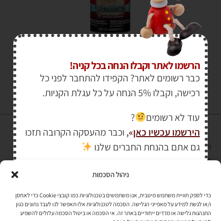
₪
45.00
הרשמו לאתר וקבלו הנחה בכל קניה!
כבר רשומים לאתר? הקפידו להתחבר לפני כל
רכישה, וקבלו 5% הנחה על כל עגלת הקניות.
עוד לא רשומים
?
הירשמו עכשיו כאן
»
,
וכבר מהעסקה הקרובה תזכו
גם אתם בהנחת החברים שלנו
הרכישה באתר באמצעות כרטיס אשראי מאובטחת במפתח הצפנה EV SSL
והעומד בתקן אבטחה PCI DSS Level-1
ניהול הסכמות
לתקנון האתר
»
כדי לספק חוויית משתמש מיטבית, אנו משתמשים בטכנולוגיות כמו קובצי Cookie כדי לאחסן
ו/או לגשת למידע על מאפייני הגלישה. הסכמה לטכנולוגיות אלו תאפשר לנו לעבד נתונים כגון
התנהגות גלישה או מדדים ייחודיים באתר זה. אי הסכמה או ביטול הסכמה עלולים להשפיע