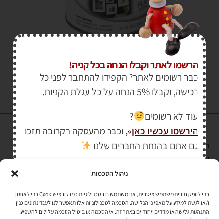
₪
110.00
–
₪
45.00
הרשמו לאתר וקבלו הנחה בכל קניה!
כבר רשומים לאתר? הקפידו להתחבר לפני כל
רכישה, וקבלו 5% הנחה על כל עגלת הקניות.
עוד לא רשומים
?
הירשמו עכשיו כאן
»
,
וכבר מהעסקה הקרובה תזכו
גם אתם בהנחת החברים שלנו
הרכישה באתר באמצעות כרטיס אשראי מאובטחת במפתח הצפנה EV SSL
והעומד בתקן אבטחה PCI DSS Level-1
ניהול הסכמות
לתקנון האתר
»
כדי לספק חוויית משתמש מיטבית, אנו משתמשים בטכנולוגיות כמו קובצי Cookie כדי לאחסן
ו/או לגשת למידע על מאפייני הגלישה. הסכמה לטכנולוגיות אלו תאפשר לנו לעבד נתונים כגון
התנהגות גלישה או מדדים ייחודיים באתר זה. אי הסכמה או ביטול הסכמה עלולים להשפיע