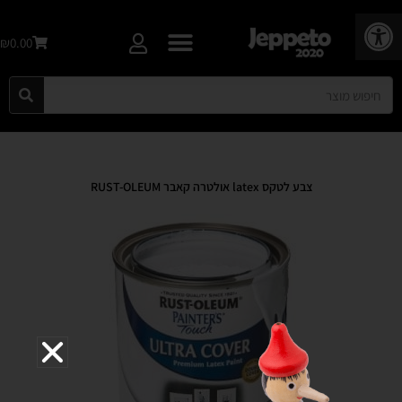
פתח סרגל נגישות
₪0.00
צבע לטקס latex אולטרה קאבר RUST-OLEUM