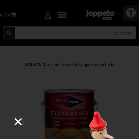
פתח סרגל נגישות
₪0.00
צבע לעץ חצי שקוף על בסיס מים WOLMAN Durastain
מבצע!