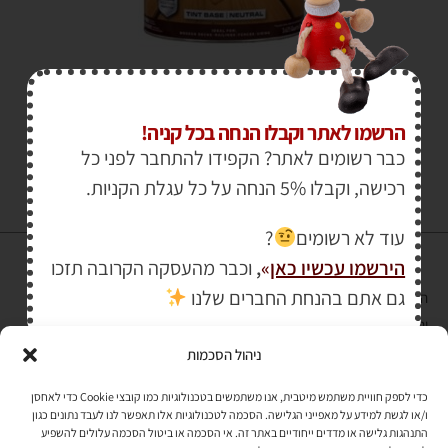
₪
1,150.00
–
₪
95.00
הרשמו לאתר וקבלו הנחה בכל קניה!
כבר רשומים לאתר? הקפידו להתחבר לפני כל
רכישה, וקבלו 5% הנחה על כל עגלת הקניות.
עוד לא רשומים
?
הירשמו עכשיו כאן
»
,
וכבר מהעסקה הקרובה תזכו
גם אתם בהנחת החברים שלנו
הרכישה באתר באמצעות כרטיס אשראי מאובטחת במפתח הצפנה EV SSL
והעומד בתקן אבטחה PCI DSS Level-1
ניהול הסכמות
לתקנון האתר
»
כדי לספק חוויית משתמש מיטבית, אנו משתמשים בטכנולוגיות כמו קובצי Cookie כדי לאחסן
ו/או לגשת למידע על מאפייני הגלישה. הסכמה לטכנולוגיות אלו תאפשר לנו לעבד נתונים כגון
התנהגות גלישה או מדדים ייחודיים באתר זה. אי הסכמה או ביטול הסכמה עלולים להשפיע