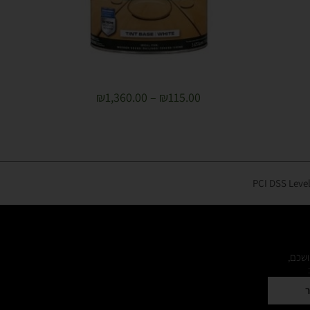
₪
1,360.00
–
₪
115.00
ושכם,
ר