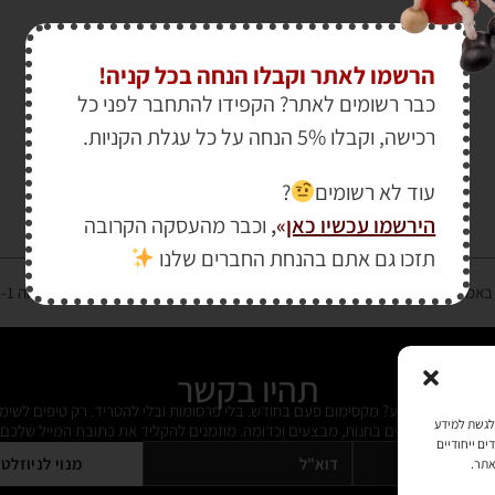
הרשמו לאתר וקבלו הנחה בכל קניה!
כבר רשומים לאתר? הקפידו להתחבר לפני כל
רכישה, וקבלו 5% הנחה על כל עגלת הקניות.
עוד לא רשומים
?
הירשמו עכשיו כאן
»
,
וכבר מהעסקה הקרובה
תזכו גם אתם בהנחת החברים שלנו
רטיס אשראי מאובטחת במפתח הצפנה EV SSL והעומד בתקן אבטחה PCI DSS Level-1
תהיו בקשר
ל מידי פעם מידע? מקסימום פעם בחודש. בלי פרסומות ובלי להטריד. רק טיפים לשימ
כמו קובצי Cookie כדי לאחסן ו/או לגשת למידע
 על דברים חדשים בחנות, מבצעים וכדומה. מוזמנים להקליד את כתובת המייל שלכם:
ים ייחודיים
מנוי לניוזלט
אתר.