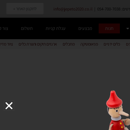
לתקנון האתר »
054-700-7038 |
info@jepeto2020.co.il
חנות
מבצעים
עגלת קניות
תשלום
צור 
ים
כלים ידניים
פניאומטיקה
מתכלים
ארגזים תיקים וחגורת כלים
ציוד מדי